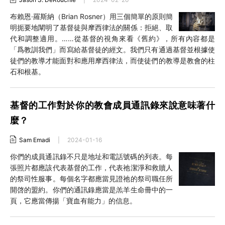
布賴恩·羅斯納（Brian Rosner）用三個簡單的原則簡
明扼要地闡明了基督徒與摩西律法的關係：拒絕、取
代和調整適用。……從基督的視角來看《舊約》，所有內容都是
「爲教訓我們」而寫給基督徒的經文。我們只有通過基督並根據使
徒們的教導才能面對和應用摩西律法，而使徒們的教導是教會的柱
石和根基。
基督的工作對於你的教會成員通訊錄來說意味著什
麼？
Sam Emadi
|
2024-01-16
你們的成員通訊錄不只是地址和電話號碼的列表。每
張照片都應該代表基督的工作，代表祂潔淨和救贖人
的祭司性服事。每個名字都應當見證祂的祭司職任所
開啓的盟約。你們的通訊錄應當是羔羊生命冊中的一
頁，它應當傳揚「寶血有能力」的信息。