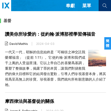
奉獻
菜單
查看全部
查看全部
基督
讚美你所珍愛的：從約翰·派博那裡學習傳福音
文章
書評
訪談
問答
簡
David Mathis
|
2024-04-03
體
來信
一代又一代，耶穌的信息始終是「可稱頌之神交託我
榮耀福音」（提前 1:11）。它使約翰·派博和我們成
隱私條款
其他的模式
千上萬的人受益匪淺。它以上帝自己的喜樂爲基調，
教會帶領
解經式講道與神學
重塑了整個故事，揭露了罪的本質，讓我們對拯救我
简体中文
正體中文
英语
們的偉大目標和它的結局發出驚歎，引導人們珍視基督本身，將其
福音傳講與宣教
成員制與教會紀律
視爲至高無上的珍寶。珍視基督，我們就向所有願意聽的人介紹了
西班牙語
葡萄牙語
俄語
祂。
烏茲別克語
达里语
波斯語
團契生活與禱告
法語
羅馬尼亞語
波蘭語
越南語
意大利語
德語
摩西律法與基督徒的關係
韓語
土耳其語
阿拉伯語
阿爾巴尼亞語
塞爾維亞語
柬埔寨語
Jason S. DeRouchie
|
2024-02-20