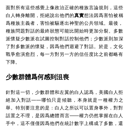
面對所有這些感覺上像政治正確的種族言論規則，這些
白人轉身離開，拒絕說出他們的
真實
想法因爲害怕被稱
爲種族主義者，害怕被驅逐出神聖的公共領域。最後，
種族問題對話的最終狀態可能比開始時更加分裂。多數
派懷疑少數派在試圖控制對話控制他們；少數派則加深
了對多數派的懷疑，因爲他們迴避了對話。於是，文化
戰爭愈演愈烈，每一方對另一方的信任度比之前都略有
下降。
少數群體爲何感到沮喪
針對這一切，少數群體和左翼的白人認爲，美國白人拒
絕加入對話——哪怕只是傾聽，本身就是一種權力之
舉。特別要注意的是：白人之所以可以置身事外，對對
話置之不理，是因爲總體而言——權力仍然掌握在白人
手中，這不僅僅因爲他們在統計數字上構成了多數，還