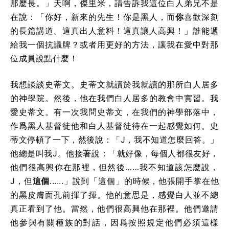
那麼長。」天啊，傑里米，請告訴我這位白人弟兄不是
在說：「你好，新來的先生！你是黑人，而
你
喜歡深刻
的長篇講道。這真出人意料！這真讓人高興！」誰能遞
給我一個抗議牌？或者用更好的方法，讓我在愛中對那
位成員說點什麼！
我想談談史蒂文。史蒂文就讀於我就讀的那所白人居多
的神學院。然後，他在我們白人居多的教會中實習。我
愛史蒂文。有一次我問史蒂文，在我們的神學部落中，
作爲黑人基督徒他和白人基督徒待在一起感覺如何。史
蒂文停頓了一下，然後說：「J，我不知道怎麼回答。」
他總是叫我J。他接著說：「就好像，每個人都很友好，
他們很高興你在那裡，但然後……我不知道該怎麼說，
J，但
這個
......」說到「這個」的時候，他張開手掌在他
的黑皮膚面孔前揮了揮。他的意思是，感覺白人並不總
真正看到了他。當然，他們很高興他在那裡。他們邀請
他參與有關種族的對話，因爲按照規定他們必須這樣