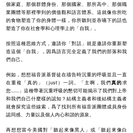
個家庭、那個群體身份、那個國家、那所高中、那個職
業團體等那裡學到的價值觀和語言體系。這就像你所吃
的食物塑造了你的身體一樣，你所聽到並吞嚥下的話也
塑造了你在社會學和心理學上的「自我」。
按照這種思維方式，邀請你「對話」就是邀請你重新塑
造這個「自我」，因爲語言完全定義了我們的部落和我
們自己。
例如，想想福音派基督徒在禱告時沉重的呼吸並且一直
在重複「真的」（just）一詞。「主啊，我們
真的
求
您……」這種帶著沉重呼吸的懇切可能揭示了我們對上帝
和我們自己什麼樣的認知？結構主義者和後結構主義者
就會探究這些線索，爲了找到所有福音派團體成員身份
認同感、力量以及個人內心和諧的源泉。
再想想當今美國對「聽起來像黑人」或「聽起來像白