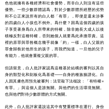
色他就擁有各種經濟和社會優勢，而非白人則沒有這些
優勢。一些少數群體認爲，對於少數群體所經歷的劣勢
和不公正來說所有的白人都「有罪」，即便是還未涉事
的四歲白人小孩也不例外。爲什麼？因爲這個四歲的孩
子享受著身爲白人所帶來的特權，除非她長大成人以後
積極反對這種特權，否則她個人就要爲此承擔罪責。這
裡的原罪與罪咎概念幾乎就像「約」一樣，白人父親的
罪會歸咎於他所生的孩子，而我們知道，一旦他的兒子
有能力，他就會重複父親的罪。
但請留意，白人批評家認爲這種基於結構的審判以其自
身的類型化和刻板化爲基礎——自身的種族臉譜化。白
人因其膚色而預先被審判：法官敲下法槌說：「有特權=
有罪。」與這個人是誰無關。與他們的生活環境無關。
也與他們對待少數群體的方式無關。
此外，白人批評家還說這其中有雙重標準在運行。身份