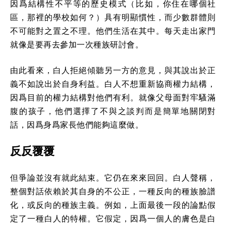
因爲結構性不平等的歷史模式（比如，你住在哪個社
區，那裡的學校如何？）具有明顯慣性，而少數群體則
不可能對之置之不理。他們生活在其中。每天走出家門
就像是要再去參加一次種族研討會。
由此看來，白人拒絕傾聽另一方的意見，與其說出於正
義不如說出於自身利益。白人不想重新協商權力結構，
因爲目前的權力結構對他們有利。就像父母面對牢騷滿
腹的孩子，他們選擇了不與之談判而是簡單地關閉對
話，因爲身爲家長他們能夠這麼做。
反反覆覆
但爭論並沒有就此結束。它仍在來來回回。白人聲稱，
整個對話依賴於其自身的不公正，一種反向的種族臉譜
化，或反向的種族主義。例如，上面最後一段的論點假
定了一種白人的特權。它假定，因爲一個人的膚色是白