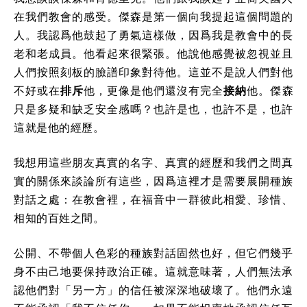
在我們教會的感受。傑森是第一個向我提起這個問題的
人。我認爲他鼓起了勇氣這樣做，因爲我是教會中的長
老和老成員。他看起來很緊張。他說他感覺被忽視並且
人們按照刻板的臉譜印象對待他。這並不是說人們對他
不好或在
排斥
他，更像是他們還沒有完全
接納
他。傑森
只是多疑和缺乏安全感嗎？也許是也，也許不是，也許
這就是他的經歷。
我想用這些朋友真實的名字、真實的經歷和我們之間真
實的關係來談論所有這些，因爲這裡才是需要展開種族
對話之處：在教會裡，在福音中一群彼此相愛、珍惜、
相知的百姓之間。
公開、不帶個人色彩的種族對話固然也好，但它們幾乎
身不由己地要保持政治正確。這就意味著，人們無法承
認他們對「另一方」的信任被深深地破壞了。他們永遠