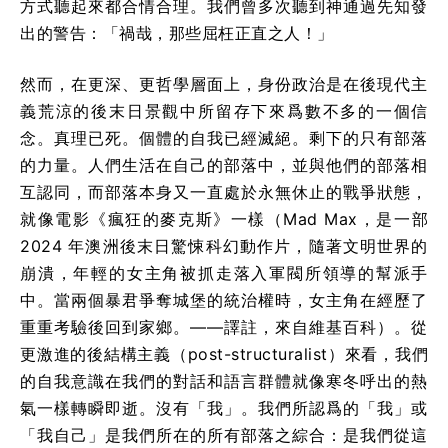
方式聽起來都合情合理。我們曾多次聽到神通過先知發
出的警告：「禍哉，那些屈枉正直之人！」
然而，在更深、更哲學層面上，身份政治是在後現代主
義荒涼的後末日景觀中所留存下來爲數不多的一個信
念。真理已死。個體的自我已經滅絕。剩下的只有部落
的力量。人們生活在自己的部落中，並與他們的部落相
互認同，而部落本身又一直處於永無休止的戰爭狀態，
就像電影《瘋狂的麥克斯》一樣（Mad Max，是一部
2024 年澳洲後末日驚悚科幻動作片，隨著文明世界的
崩潰，年輕的女主角被抓走落入軍閥所領導的幫派手
中。當兩個暴君爭奪城堡的統治權時，女主角在經歷了
重重考驗後回到家鄉。——譯註，來自維基百科）。從
更激進的後結構主義（post-structuralist）來看，我們
的自我意識在我們的對話和語言群體就像寒冬呼出的熱
氣一樣轉瞬即逝。沒有「我」。我們所認爲的「我」或
「我自己」是我們所在的所有部落之綜合：是我們從這