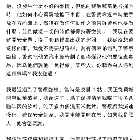
檢。沒發生什麼不好的事情，但他向我解釋當他被攔下
時，他如何小心翼翼地搖下車窗，在警察靠近車時把手
放在方向盤上，然後在做任何動作之前告訴警察他要做
什麼，並且做這一切的時候都保持著微笑：「我現在要
解開安全帶，從手套箱裡拿出我的駕照。」我從沒想過
這樣的事。我從不需要想這些。喬有個表弟遇到了警察
臨檢，警察把他的汽車座椅劃了個稀爛說他們要搜查毒
品。因爲他們說他「長得像」某些人。你聽過白人遇到
這種事嗎？我沒聽過！
我最近遇到了警察臨檢。當時是凌晨 1 點，我正從費城
開車回華盛頓，我超速了，爲了保持清醒我喝了很多含
咖啡因的飲料、吃了多力多滋玉米脆片。警察讓我減速
慢行、確保安全到家。我開車離開時在想，如果我是黑
人，他會怎麼說。
我想談談傑森和肯德里克。他們跟我談起了亞裔美國人