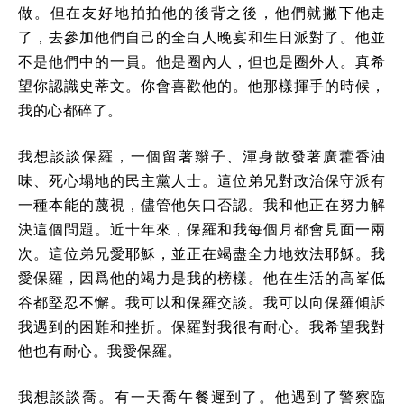
做。但在友好地拍拍他的後背之後，他們就撇下他走
了，去參加他們自己的全白人晚宴和生日派對了。他並
不是他們中的一員。他是圈內人，但也是圈外人。真希
望你認識史蒂文。你會喜歡他的。他那樣揮手的時候，
我的心都碎了。
我想談談保羅，一個留著辮子、渾身散發著廣藿香油
味、死心塌地的民主黨人士。這位弟兄對政治保守派有
一種本能的蔑視，儘管他矢口否認。我和他正在努力解
決這個問題。近十年來，保羅和我每個月都會見面一兩
次。這位弟兄愛耶穌，並正在竭盡全力地效法耶穌。我
愛保羅，因爲他的竭力是我的榜樣。他在生活的高峯低
谷都堅忍不懈。我可以和保羅交談。我可以向保羅傾訴
我遇到的困難和挫折。保羅對我很有耐心。我希望我對
他也有耐心。我愛保羅。
我想談談喬。有一天喬午餐遲到了。他遇到了警察臨