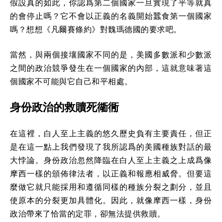
假設真的如此，你認爲第二個國家一旦實現了平等就真
的會停止嗎？它不會以正義的名義開始蠶食第一個國家
嗎？想想《凡爾賽條約》對魏瑪德國的要求吧。
當然，與兩個接壤國家不同的是，美國多數派和少數派
之間的政治競爭發生在一個國家的內部，這就意味著這
個國家不可能與它自己和平相處。
身份政治的救贖死衚衕
在這裡，白人至上主義的悠久歷史負有主要責任，但正
是在這一點上我們發現了我所認爲的美國種族對話的最
大悖論。身份政治忽然降臨在白人至上主義之上成爲像
摩西一樣的頒佈律法者，以正義和報應相威脅。但要這
麼做它就只能採用和遵循同樣的種族分裂之劃分，並且
使原本的分裂更加具體化。因此，就像摩西一樣，身份
政治帶來了恰當的定罪，卻無法提供救贖。