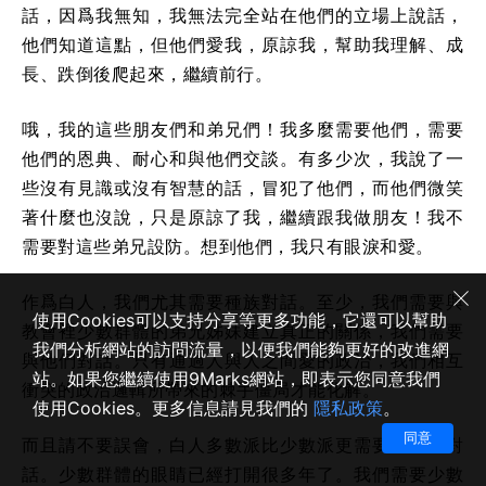
話，因爲我無知，我無法完全站在他們的立場上說話，
他們知道這點，但他們愛我，原諒我，幫助我理解、成
長、跌倒後爬起來，繼續前行。
哦，我的這些朋友們和弟兄們！我多麼需要他們，需要
他們的恩典、耐心和與他們交談。有多少次，我說了一
些沒有見識或沒有智慧的話，冒犯了他們，而他們微笑
著什麼也沒說，只是原諒了我，繼續跟我做朋友！我不
需要對這些弟兄設防。想到他們，我只有眼淚和愛。
作爲白人，我們尤其需要種族對話。至少，我們需要與
使用Cookies可以支持分享等更多功能，它還可以幫助
教會裡少數群體的弟兄姊妹建立真正的關係，我們需要
我們分析網站的訪問流量，以便我們能夠更好的改進網
與他們對話。只有通過人與人之間愛的政治，我們相互
站。如果您繼續使用9Marks網站，即表示您同意我們
衝突的政治邏輯所帶來的棘手僵局才能化解。
使用Cookies。更多信息請見我們的
隱私政策
。
同意
而且請不要誤會，白人多數派比少數派更需要這樣的對
話。少數群體的眼睛已經打開很多年了。我們需要少數