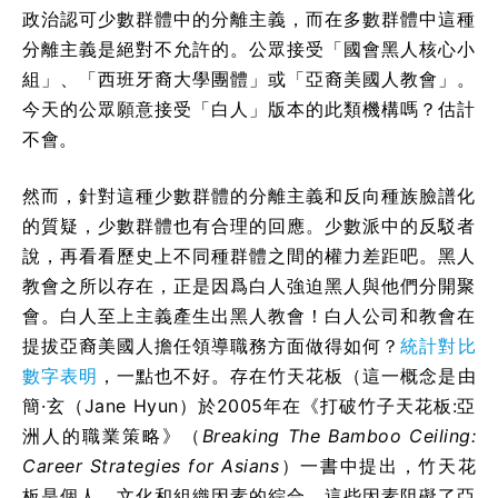
政治認可少數群體中的分離主義，而在多數群體中這種
分離主義是絕對不允許的。公眾接受「國會黑人核心小
組」、「西班牙裔大學團體」或「亞裔美國人教會」。
今天的公眾願意接受「白人」版本的此類機構嗎？估計
不會。
然而，針對這種少數群體的分離主義和反向種族臉譜化
的質疑，少數群體也有合理的回應。少數派中的反駁者
說，再看看歷史上不同種群體之間的權力差距吧。黑人
教會之所以存在，正是因爲白人強迫黑人與他們分開聚
會。白人至上主義產生出黑人教會！白人公司和教會在
提拔亞裔美國人擔任領導職務方面做得如何？
統計對比
數字表明
，一點也不好。存在竹天花板（這一概念是由
簡·玄（Jane Hyun）於2005年在《打破竹子天花板:亞
洲人的職業策略》（
Breaking The Bamboo Ceiling:
Career Strategies for Asians
）一書中提出，竹天花
板是個人、文化和組織因素的綜合，這些因素阻礙了亞