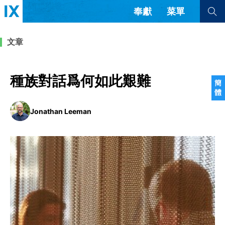
奉獻
菜單
查看全部
查看全部
文章
文章
書評
訪談
問答
種族對話爲何如此艱難
簡
體
來信
Jonathan Leeman
隱私條款
其他的模式
教會帶領
解經式講道與神學
简体中文
正體中文
英语
福音傳講與宣教
成員制與教會紀律
西班牙語
葡萄牙語
俄語
烏茲別克語
达里语
波斯語
團契生活與禱告
法語
羅馬尼亞語
波蘭語
越南語
意大利語
德語
韓語
土耳其語
阿拉伯語
阿爾巴尼亞語
塞爾維亞語
柬埔寨語