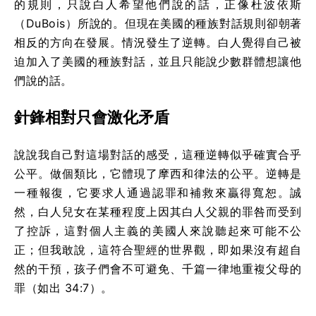
的規則，只說白人希望他們說的話，正像杜波依斯
（DuBois）所說的。但現在美國的種族對話規則卻朝著
相反的方向在發展。情況發生了逆轉。白人覺得自己被
迫加入了美國的種族對話，並且只能說少數群體想讓他
們說的話。
針鋒相對只會激化矛盾
說說我自己對這場對話的感受，這種逆轉似乎確實合乎
公平。做個類比，它體現了摩西和律法的公平。逆轉是
一種報復，它要求人通過認罪和補救來贏得寬恕。誠
然，白人兒女在某種程度上因其白人父親的罪咎而受到
了控訴，這對個人主義的美國人來說聽起來可能不公
正；但我敢說，這符合聖經的世界觀，即如果沒有超自
然的干預，孩子們會不可避免、千篇一律地重複父母的
罪（如出 34:7）。