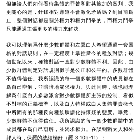
但無論人們如何看待集體的罪咎和對其施加的審判，我
更關心的是，針鋒相對難道不會激化矛盾嗎？到目前爲
止，整個對話都是關於權力和權力鬥爭的，而權力鬥爭
只能通過主張更多的權力來解決。
我可以理解爲什麼少數群體和左翼白人希望通過一套嚴
格的對話規則，在一定程度上掌控當今的種族對話；幾
個世紀以來，種族對話一直對少數群體不利。因此，由
少數群體制定對話規則似乎是公正和公平的。多數群體
不值得信任。我所認識的每一個多數群體中的成員都在
爲自己辯解，並暗暗地渴求權力。與此同時，我也能理
解爲什麼白人多數派會對少數群體所主張的控制、看似
不對稱的正義標準，以及白人特權或白人集體罪責概念
中所固有的那種反向種族臉譜化持懷疑的態度。畢竟，
少數群體不值得信任。我所認識的每一個少數群體中的
成員都在爲自己辯解，並渴求權力。在談到猶太人和外
邦人時，保羅的總結極好（羅 3:10b-11）：