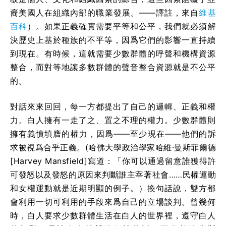
裔美國人在組織內部的職業發展。——譯註，來自
維基
百科
）。如果正義確實需要平等和公平，我們就必須解
決歷史上基於種族的不平等，因爲它們的影響一直持續
到現在。有時候，這就需要少數群體的呼聲和機構資源
整合，而對等地讓多數群體的聲音整合資源就是不公平
的。
對話來來回回，每一方都提出了自己的邏輯、正義和權
力。白人擁有一走了之、置之不理的權力。少數群體則
擁有義憤填膺的權力，因爲——至少現在——他們的訴
求被視爲合乎正義。(哈佛大學政治學家哈維·曼斯菲爾德
[Harvey Mansfield]寫道：「你可以通過留意誰獲得許
可發怒以及發怒的原因來判斷誰主宰著社會……民權運動
和女權運動就是近期明顯的例子。）換句話說，雙方都
會利用一切可利用的手段來爲自己的立場談判。曾幾何
時，白人要求少數群體生活在白人的世界裡，遵守白人