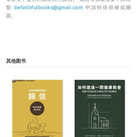
繫
befaithfulbooks@gmail.com
申請特殊授權或團
購。
其他图书