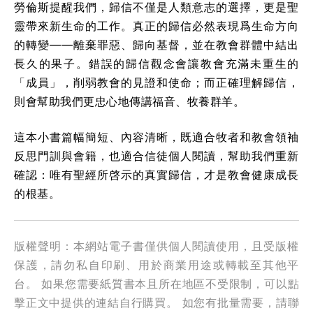
勞倫斯提醒我們，歸信不僅是人類意志的選擇，更是聖
靈帶來新生命的工作。真正的歸信必然表現爲生命方向
的轉變——離棄罪惡、歸向基督，並在教會群體中結出
長久的果子。錯誤的歸信觀念會讓教會充滿未重生的
「成員」，削弱教會的見證和使命；而正確理解歸信，
則會幫助我們更忠心地傳講福音、牧養群羊。
這本小書篇幅簡短、內容清晰，既適合牧者和教會領袖
反思門訓與會籍，也適合信徒個人閱讀，幫助我們重新
確認：唯有聖經所啓示的真實歸信，才是教會健康成長
的根基。
版權聲明：本網站電子書僅供個人閱讀使用，且受版權
保護，請勿私自印刷、用於商業用途或轉載至其他平
台。 如果您需要紙質書本且所在地區不受限制，可以點
擊正文中提供的連結自行購買。 如您有批量需要，請聯