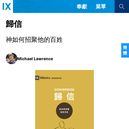
奉獻
菜單
查看全部
查看全部
歸信
神如何招聚他的百姓
文章
書評
訪談
問答
簡
體
來信
Michael Lawrence
隱私條款
其他的模式
教會帶領
解經式講道與神學
简体中文
正體中文
英语
福音傳講與宣教
成員制與教會紀律
西班牙語
葡萄牙語
俄語
烏茲別克語
达里语
波斯語
團契生活與禱告
法語
羅馬尼亞語
波蘭語
越南語
意大利語
德語
韓語
土耳其語
阿拉伯語
阿爾巴尼亞語
塞爾維亞語
柬埔寨語