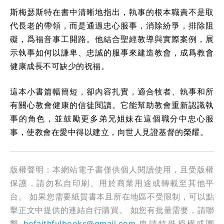
斯梅瑟斯特在書中清晰地指出，執事的根本職責不是取
代長老的帶領，而是通過忠心服事，消除紛爭，排除阻
礙，爲福音事工開路。他結合聖經教導與實際案例，展
示執事如何以謙卑、忠誠的服事來建造教會，成爲教會
健康成長不可缺少的祝福。
這本小書篇幅簡短，卻內容扎實，適合牧者、執事和所
有關心教會健康的信徒閱讀。它能幫助教會重新認識執
事的角色，並鼓勵更多弟兄姐妹在這個職分中忠心服
事，使教會在愛中得以建立，向世人見證基督的榮耀。
版權聲明：本網站電子書僅供個人閱讀使用，且受版權
保護，請勿私自印刷、用於商業用途或轉載至其他平
台。 如果您需要紙質書本且所在地區不受限制，可以點
擊正文中提供的連結自行購買。 如您有批量需要，請聯
繫
befaithfulbooks@gmail.com
申請特殊授權或團