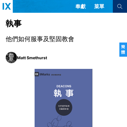
奉獻
菜單
查看全部
查看全部
執事
他們如何服事及堅固教會
文章
書評
訪談
問答
簡
體
來信
Matt Smethurst
隱私條款
其他的模式
教會帶領
解經式講道與神學
简体中文
正體中文
英语
福音傳講與宣教
成員制與教會紀律
西班牙語
葡萄牙語
俄語
烏茲別克語
达里语
波斯語
團契生活與禱告
法語
羅馬尼亞語
波蘭語
越南語
意大利語
德語
韓語
土耳其語
阿拉伯語
阿爾巴尼亞語
塞爾維亞語
柬埔寨語