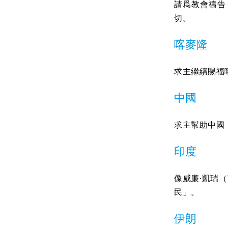
請爲教會禱告
切。
喀麥隆
求主繼續賜福
中國
求主幫助中國
印度
像威廉·凱瑞（
民」。
伊朗