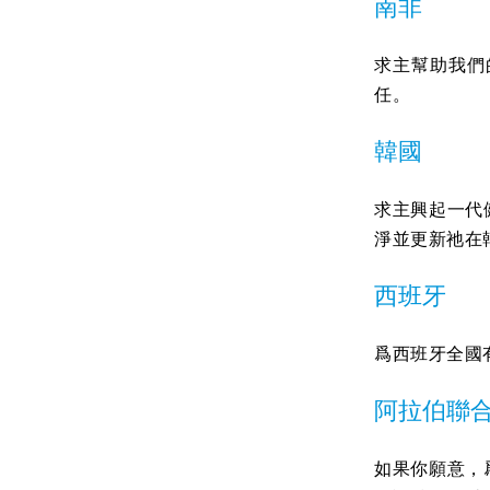
南非
求主幫助我們
任。
韓國
求主興起一代
淨並更新祂在
西班牙
爲西班牙全國
阿拉伯聯
如果你願意，