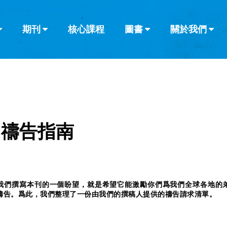
期刊
核心課程
圖書
關於我們
查看全部
查看全部
葡萄牙語
俄語
烏茲別克語
达里语
波斯
韓語
土耳其語
阿拉伯語
阿爾巴尼亞語
欄目
其他的模式
什麼是健康教
教會帶領
書評
解經式講道與
訪談
國禱告指南
我們撰寫本刊的一個盼望，就是希望它能激勵你們爲我們全球各地的
禱告。爲此，我們整理了一份由我們的撰稿人提供的禱告請求清單。