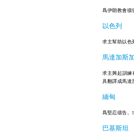
爲伊朗教會禱
以色列
求主幫助以色
馬達加斯
求主興起訓練
具翻譯成馬達
緬甸
爲堅忍禱告。
巴基斯坦