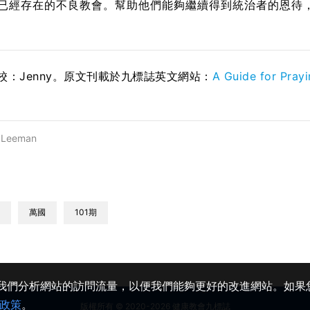
已經存在的不良教會。幫助他們能夠繼續得到統治者的恩待
；校：Jenny。原文刊載於九標誌英文網站：
A Guide for Pray
 Leeman
萬國
101期
助我們分析網站的訪問流量，以便我們能夠更好的改進網站。如果您
政策
。
版權所有 © 2020-2026 健康教會九標誌