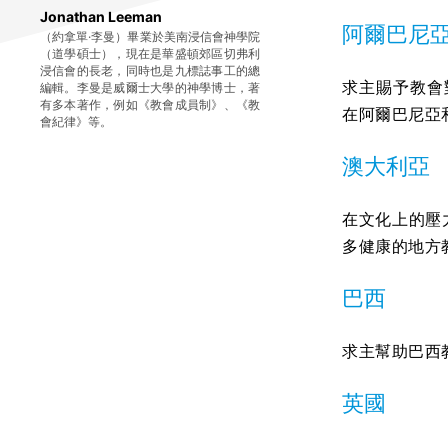
Jonathan Leeman
阿爾巴尼
（約拿單·李曼）畢業於美南浸信會神學院
（道學碩士），現在是華盛頓郊區切弗利
浸信會的長老，同時也是九標誌事工的總
求主賜予教會
編輯。李曼是威爾士大學的神學博士，著
有多本著作，例如《教會成員制》、《教
在阿爾巴尼亞
會紀律》等。
澳大利亞
在文化上的壓
多健康的地方
巴西
求主幫助巴西
英國