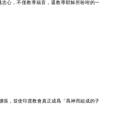
越忠心，不僅教導福音，還教導耶穌所吩咐的一
在印度擴張，並使印度教會真正成爲「爲神而組成的子