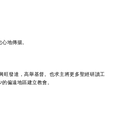
忠心地傳揚。
興旺發達，高舉基督。也求主將更多聖經研讀工
少的偏遠地區建立教會。