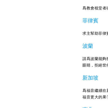
爲教會植堂者
菲律賓
求主幫助菲律
波蘭
請爲波蘭能夠
眼睛，拒絕世
新加坡
爲福音繼續在
福音更大的果