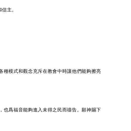
和信主。
各種模式和觀念充斥在教會中時讓他們能夠擦亮
，也爲福音能夠進入未得之民而禱告。願神賜下