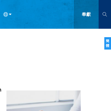
奉獻
語
法語
羅馬尼亞語
波蘭語
越南語
塞爾維亞語
柬埔寨語
簡
體
會的九個標誌？
什麼是九標誌事工？
神學
福音傳講與宣教
問答
成
弟