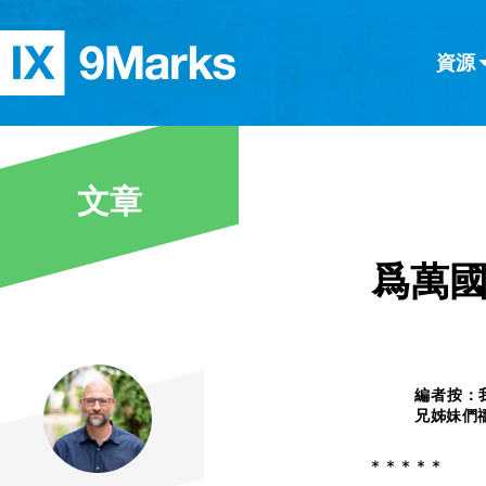
資源
简体中文
正體中文
英语
西班牙語
意大利語
德語
分類
文章
隱私條款
文章
爲萬
編者按：
兄姊妹們
* * * * *