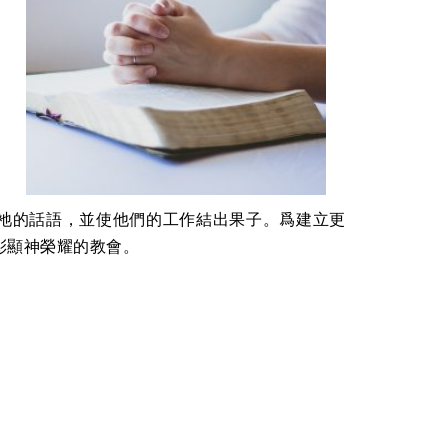
，
祂的話語，並使他們的工作結出果子。爲建立更
彰顯神榮耀的教會。