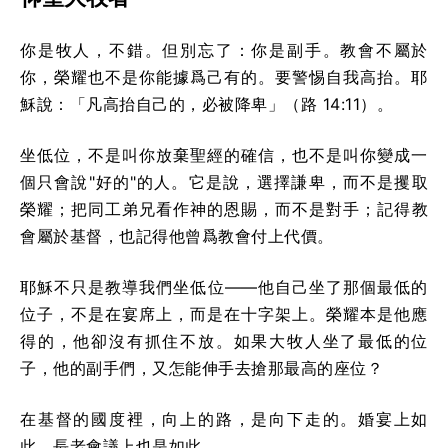
你是牧人，不錯。但別忘了：你是副手。教會不屬於
你，榮耀也不是你能據爲己有的。要警惕自我高抬。耶
穌說：「凡高抬自己的，必被降卑」（路 14:11）。
坐低位，不是叫你放棄聖經的確信，也不是叫你變成一
個只會說"好的"的人。它是說，選擇謙卑，而不是攫取
榮耀；把同工弟兄看作神的恩賜，而不是對手；記得教
會屬於基督，也記得他曾爲教會付上代價。
耶穌不只是教導我們坐低位——他自己坐了那個最低的
位子，不是在宴席上，而是在十字架上。榮耀本是他應
得的，他卻沒有抓住不放。如果大牧人坐了最低的位
子，他的副手們，又怎能伸手去搶那最高的座位？
在基督的國度裡，向上的路，是向下走的。婚宴上如
此，長老會議上也是如此。