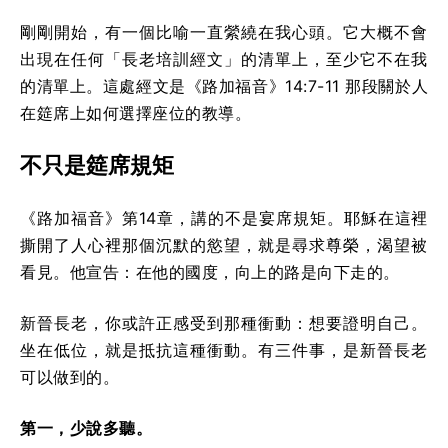
剛剛開始，有一個比喻一直縈繞在我心頭。它大概不會
出現在任何「長老培訓經文」的清單上，至少它不在我
的清單上。這處經文是《路加福音》14:7-11 那段關於人
在筵席上如何選擇座位的教導。
不只是筵席規矩
《路加福音》第14章，講的不是宴席規矩。耶穌在這裡
撕開了人心裡那個沉默的慾望，就是尋求尊榮，渴望被
看見。他宣告：在他的國度，向上的路是向下走的。
新晉長老，你或許正感受到那種衝動：想要證明自己。
坐在低位，就是抵抗這種衝動。有三件事，是新晉長老
可以做到的。
第一，少說多聽。