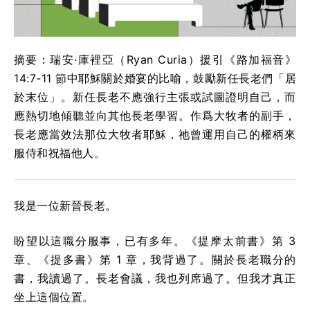
摘要：瑞安·庫裡亞（Ryan Curia）援引《路加福音》
14:7-11 節中耶穌關於婚宴的比喻，鼓勵新任長老們「居
於末位」。新任長老不應強行主張或試圖證明自己，而
應熱切地傾聽並向其他長老學習。作爲大牧者的副手，
長老應當效法那位大牧者耶穌，祂曾運用自己的權柄來
服侍和祝福他人。
我是一位新晉長老。
盼望以這職分服事，已有多年。《提摩太前書》第 3
章、《提多書》第 1 章，我背過了。關於長老職分的
書，我讀過了。長老會議，我也列席過了。但我才真正
坐上這個位置。