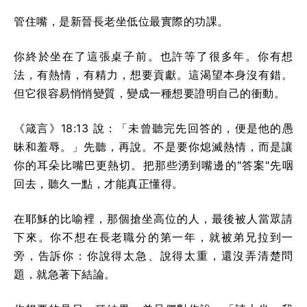
管住嘴，是新晉長老坐低位最實際的功課。
你終於坐在了這張桌子前。也許等了很多年。你有想
法，有熱情，有精力，想要貢獻。這渴望本身沒有錯。
但它很容易悄悄變質，變成一種想要證明自己的衝動。
《箴言》18:13 說：「未曾聽完先回答的，便是他的愚
昧和羞辱。」先聽，再說。不是要你熄滅熱情，而是讓
你的耳朵比嘴巴更熱切。把那些湧到嘴邊的"答案"先咽
回去，聽久一點，才能真正懂得。
在耶穌的比喻裡，那個搶坐高位的人，最後被人當眾請
下來。你不想在長老職分的第一年，就被弟兄拉到一
旁，告訴你：你說得太急、說得太重，還沒弄清楚問
題，就急著下結論。