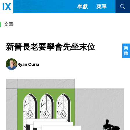
奉獻
菜單
查看全部
查看全部
文章
文章
書評
訪談
問答
新晉長老要學會先坐末位
簡
體
來信
Ryan Curia
隱私條款
其他的模式
教會帶領
解經式講道與神學
简体中文
正體中文
英语
福音傳講與宣教
成員制與教會紀律
西班牙語
葡萄牙語
俄語
烏茲別克語
达里语
波斯語
團契生活與禱告
法語
羅馬尼亞語
波蘭語
越南語
意大利語
德語
韓語
土耳其語
阿拉伯語
阿爾巴尼亞語
塞爾維亞語
柬埔寨語