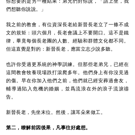
你想要的是另一種結果：弟兄們對你說，「請上坐，我
們想聽你說說。」
我之前的教會，有位資深長老給新晉長老立了一條不成
文的規矩：頭六個月，長老會議上不要開口。這不是鐵
律，畢竟每個長老團的人數、經驗和群體文化都不同。
但這直覺是對的：新晉長老，應當立志少說多聽。
也許你受過更系統的神學訓練。但那些老弟兄，已經在
這間教會牧養現場跌打滾爬多年。他們身上有你沒見過
的傷。早在你加入他們之前，他們就已經安葬過會友，
輔導過陷入危機的婚姻，並爲流浪在外的浪子流淚禱
告。
新晉長老，先坐末位。然後，讓耳朵來做工。
第二，瞭解前因後果，凡事往好處想。