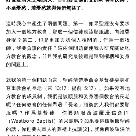
不至憂愁，若憂愁就與你們無益了。
」
這時我心中產生了兩個問題。第一，如果聖經沒有要求
加入一個地方教會，那麼一個信徒應該順服誰、向誰委
身呢？第二，也是更加與我個人相關的，作爲一個牧
師，我要負誰的責任？這兩個問題促使我去研究關於地
方教會的觀念，並且我的研究最後還是歸到權柄和委身
的問題上。
就我的第一個問題而言，聖經清楚地命令基督徒委身和
尊重教會的長老（來 13:17；提前 5:17）。如果沒有地
方教會的成員制，我們是該順服和委身哪個教會的長老
呢？任何教會的任何帶著「長老」頭銜的人我們都要順
服嗎？作爲基督徒，你要順服西波羅浸信會[1]
（Westboro Baptist）的呆鳥嗎？如果要這樣順服聖經
的話，你也要去軍人的葬禮上抗議[2]，就像西波羅浸信