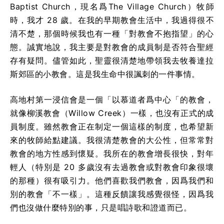
Baptist Church，現名爲The Village Church）牧師
時，我才 28 歲。在我的早期教會生活中，我過得很不
清不楚，那個時候我也有一種「對教會不抱指望」的心
態。誠實地說，我主要是對教會的成員制是否符合聖經
存有疑問。儘管如此，聖靈很清楚地帶領我去牧養達拉
斯郊區的小教會。這是我生命中很諷刺的一件事情。
高地村第一浸信會是一個「以慕道者爲中心「的教會，
就像柳溪教會（Willow Creek）一樣，也沒有正式的成
員制度。雖然教會正在制定一個這樣的制度，也希望新
來的牧師給點建議。我很清楚教會的大公性，但常常對
教會的地方性感到懷疑。我所在的教會增長很快，對年
輕人（特別是 20 多歲沒有去過教會或對教會印象很壞
的那種）很有吸引力。他們喜歡我們教會，因爲我們和
別的教會「不一樣」。這種反饋讓我感覺很怪，因爲我
們也沒做什麼特別的事，只是唱詩歌和證道而已。