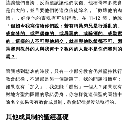
該讓他們自誇，反而應該讓他們哀傷。他稱哥林多教會
是自大的，並且要他們將這位信徒除名，「敗壞他的肉
體」，好使他的靈魂有可能得救。在 11-12 節，他說
「
但如今我寫信給你們說：若有稱爲弟兄是行淫亂的、
或貪婪的、或拜偶像的、或辱罵的、或醉酒的、或勒索
的，這樣的人不可與他相交，就是與他吃飯都不可。因
爲審判教外的人與我何干？教內的人豈不是你們審判的
嗎？
」
讓我感到悲哀的時候，只有一小部分教會仍然堅持執行
教會紀律，不過那是另一個話題了。我的問題很簡單：
如果沒有「加入」，我怎能「趕出」一個人？如果沒有
對地方聖約團體的承諾委身，你怎樣從這個聖約團體中
除名？如果沒有教會成員制，教會紀律是沒法執行的。
其他成員制的聖經基礎