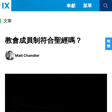
奉獻
菜單
查看全部
查看全部
文章
文章
書評
訪談
問答
教會成員制符合聖經嗎？
簡
體
來信
Matt Chandler
隱私條款
其他的模式
教會帶領
解經式講道與神學
简体中文
正體中文
英语
福音傳講與宣教
成員制與教會紀律
西班牙語
葡萄牙語
俄語
烏茲別克語
达里语
波斯語
團契生活與禱告
法語
羅馬尼亞語
波蘭語
越南語
意大利語
德語
韓語
土耳其語
阿拉伯語
阿爾巴尼亞語
塞爾維亞語
柬埔寨語