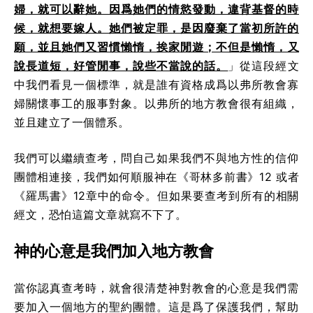
婦，就可以辭她。因爲她們的情慾發動，違背基督的時
候，就想要嫁人。她們被定罪，是因廢棄了當初所許的
願，並且她們又習慣懶惰，挨家閒遊；不但是懶惰，又
說長道短，好管閒事，說些不當說的話。
」從這段經文
中我們看見一個標準，就是誰有資格成爲以弗所教會寡
婦關懷事工的服事對象。以弗所的地方教會很有組織，
並且建立了一個體系。
我們可以繼續查考，問自己如果我們不與地方性的信仰
團體相連接，我們如何順服神在《哥林多前書》12 或者
《羅馬書》12章中的命令。但如果要查考到所有的相關
經文，恐怕這篇文章就寫不下了。
神的心意是我們加入地方教會
當你認真查考時，就會很清楚神對教會的心意是我們需
要加入一個地方的聖約團體。這是爲了保護我們，幫助