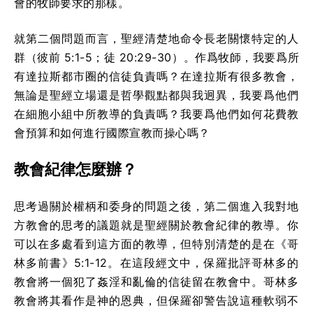
會的牧師要求的那樣。
就第二個問題而言，聖經清楚地命令長老關懷特定的人
群（彼前 5:1-5；徒 20:29-30）。作爲牧師，我要爲所
有達拉斯都市圈的信徒負責嗎？在達拉斯有很多教會，
無論是聖經立場還是哲學觀點都與我迥異，我要爲他們
在細胞小組中所教導的負責嗎？我要爲他們如何花費教
會預算和如何進行國際宣教而操心嗎？
教會紀律怎麼辦？
思考過關於權柄和委身的問題之後，第二個進入我對地
方教會的思考的議題就是聖經關於教會紀律的教導。你
可以在多處看到這方面的教導，但特別清楚的是在《哥
林多前書》5:1-12。在這段經文中，保羅批評哥林多的
教會將一個犯了姦淫和亂倫的信徒留在教會中。哥林多
教會將其看作是神的恩典，但保羅卻警告說這種軟弱不