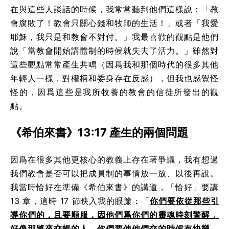
在與這些人談話的時候，我常常聽到他們這樣說：「教
會腐敗了！教會只關心錢和牧師的生活！」或者「我愛
耶穌，我只是和教會不對付。」我最喜歡的觀點是他們
說「當教會開始講體制的時候就失去了活力。」雖然對
這些觀點常常產生共鳴（因爲我和那個時代的很多其他
年輕人一樣，對權柄和委身存在反感），但我也感覺怪
怪的，因爲這些是我所牧養的教會的信徒所發出的觀
點。
《希伯來書》13:17 產生的兩個問題
因爲在很多其他更核心的教義上存在著爭議，我有想過
我們教會是否可以把成員制的事情放一放、以後再說。
我當時恰好在準備《希伯來書》的講道，「恰好」要講
13 章，這時 17 節映入我的眼簾：「
你們要依從那些引
導你們的，且要順服，因他們爲你們的靈魂時刻警醒，
好像那將來交帳的人。你們要使他們交的時候有快樂，