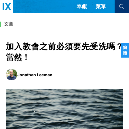
奉獻
菜單
查看全部
查看全部
文章
文章
書評
訪談
問答
加入教會之前必須要先受洗嗎？
簡
體
來信
當然！
隱私條款
其他的模式
Jonathan Leeman
教會帶領
解經式講道與神學
简体中文
正體中文
英语
福音傳講與宣教
成員制與教會紀律
西班牙語
葡萄牙語
俄語
烏茲別克語
达里语
波斯語
團契生活與禱告
法語
羅馬尼亞語
波蘭語
越南語
意大利語
德語
韓語
土耳其語
阿拉伯語
阿爾巴尼亞語
塞爾維亞語
柬埔寨語