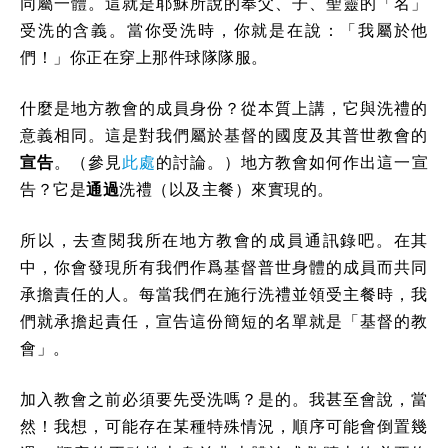
同屬一體。這就是耶穌所說的奉父、子、聖靈的「名」
受洗的含義。當你受洗時，你就是在說：「我屬於他
們！」你正在穿上那件球隊隊服。
什麼是地方教會的成員身份？從本質上講，它與洗禮的
意義相同。這是對我們屬於基督的國度及其普世教會的
宣告
。（參見
此處
的討論。）地方教會如何作出這一宣
告？它是
通過
洗禮（以及主餐）來實現的。
所以，去查閱我所在地方教會的成員通訊錄吧。在其
中，你會發現所有我們作爲基督普世身體的成員而共同
承擔責任的人。每當我們在施行洗禮並領受主餐時，我
們就承擔起責任，宣告這份簡短的名單就是「基督的教
會」。
加入教會之前必須要先受洗嗎？是的。我甚至會說，當
然！我想，可能存在某種特殊情況，順序可能會倒置幾