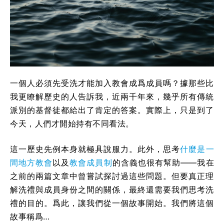
一個人必須先受洗才能加入教會成爲成員嗎？據那些比
我更瞭解歷史的人告訴我，近兩千年來，幾乎所有傳統
派別的基督徒都給出了肯定的答案。實際上，只是到了
今天，人們才開始持有不同看法。
這一歷史先例本身就極具說服力。此外，思考
什麼是一
間地方教會
以及
教會成員制
的含義也很有幫助——我在
之前的兩篇文章中曾嘗試探討過這些問題。但要真正理
解洗禮與成員身份之間的關係，最終還需要我們思考洗
禮的目的。爲此，讓我們從一個故事開始。我們將這個
故事稱爲…