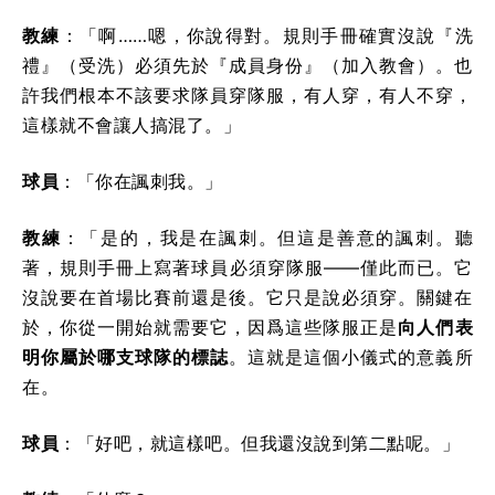
教練
：「啊……嗯，你說得對。規則手冊確實沒說『洗
禮』（受洗）必須先於『成員身份』（加入教會）。也
許我們根本不該要求隊員穿隊服，有人穿，有人不穿，
這樣就不會讓人搞混了。」
球員
：「你在諷刺我。」
教練
：「是的，我是在諷刺。但這是善意的諷刺。聽
著，規則手冊上寫著球員必須穿隊服——僅此而已。它
沒說要在首場比賽前還是後。它只是說必須穿。關鍵在
於，你從一開始就需要它，因爲這些隊服正是
向人們表
明你屬於哪支球隊的標誌
。這就是這個小儀式的意義所
在。
球員
：「好吧，就這樣吧。但我還沒說到第二點呢。」