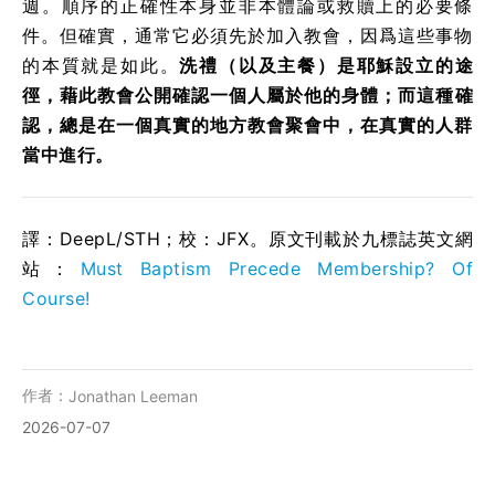
週。順序的正確性本身並非本體論或救贖上的必要條
件。但確實，通常它必須先於加入教會，因爲這些事物
的本質就是如此。
洗禮（以及主餐）是耶穌設立的途
徑，藉此教會公開確認一個人屬於他的身體；而這種確
認，總是在一個真實的地方教會聚會中，在真實的人群
當中進行。
譯：DeepL/STH；校：
JFX
。原文刊載於九標誌英文網
站：
Must Baptism Precede Membership? Of
Course!
作者：
Jonathan Leeman
2026-07-07