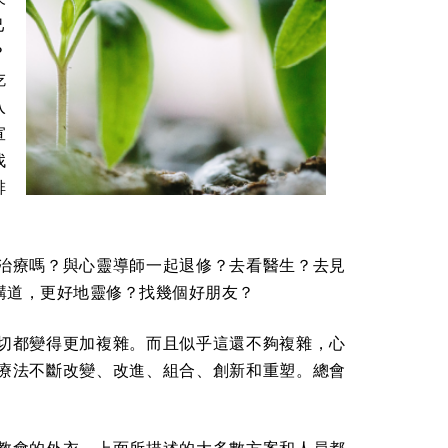
己
？
吃
入
宣
找
啡
治療嗎？與心靈導師一起退修？去看醫生？去見
講道，更好地靈修？找幾個好朋友？
切都變得更加複雜。而且似乎這還不夠複雜，心
療法不斷改變、改進、組合、創新和重塑。總會