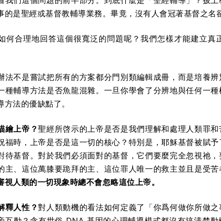
看我們這個問題的前半部分。到底什麼是「聖經輔導」？披上
事的是聖經或基督教輔導業務。畢竟，沒有人會冠著基督之名
如何合理地回答這個很寬泛的問題呢？我們怎樣才能建立真
辦法不是嘗試把所有的方案都分門別類編輯成冊，而是培養辨
一種輔導方法是否魚龍混雜。一旦你學會了分辨地與任何一種
導方法的優缺點了。
描繪上帝？
聖經所啓示的上帝是否是我們理解和處理人類罪和
祝福時，上帝是否是這一切的核心？特別是，耶穌基督被賦予
對待基督。對於我們必須面對的基督，它們要麼完全忽視祂，
的主、這位萬膝要跪拜的主、這位罪人唯一的救主並且是受苦
審視人類的一切現象時總不會忽略這位上帝。
解釋人性？
對人類動機的看法如何定義了「你爲何做你所做之
帝互動？含有世俗 DNA 基因的心理輔導模式都沒有搞清楚