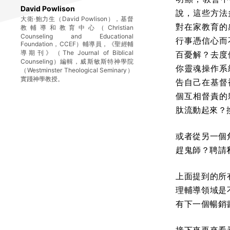
David Powlison
說，這些方法
大衛·鮑力生（David Powlison），基督
對在家教育的
教輔導和教育中心（Christian
Counseling and Educational
行事憑信心而
Foundation，CCEF）輔導員，《聖經輔
導期刊》（The Journal of Biblical
百憂解？去度
Counseling）編輯，威斯敏斯特神學院
你靈魂操作系
（Westminster Theological Seminary）
實踐神學教授。
告自己在基督
個互相督責的
肽流動起來？
或者從另一個
趕鬼師？聘請
上面提到的所
理輔導領域是
有下一個暢銷