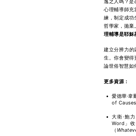
逸之人嗎？是
心理輔導師充
練，制定成功
哲學家，拋棄
理輔導是耶穌
建立分辨力的
生。你會變得
論世俗智慧如
更多資源：
愛德華·韋
of Causes
大衛·鮑力森
Word」
收
（
Whateve