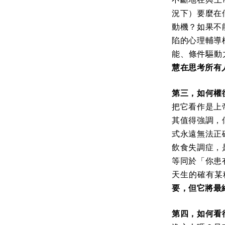
況下）要麼在
動機？如果不
陷的心理輔導
能、條件驅動
慧在思考所有
第三，如何權
把它看作是上
其值得強調，
式永遠無法正
飲食失調症，
等同於「你患
天生的確有某
要，但它將最
第四，如何看