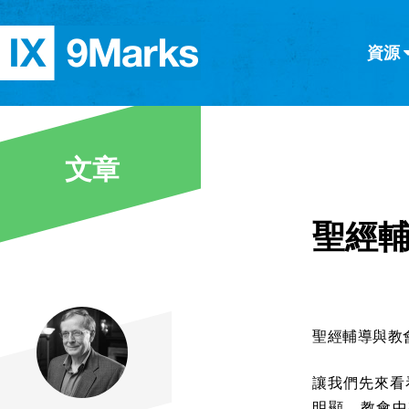
資源
简体中文
正體中文
英语
西班牙語
意大利語
德語
分類
文章
隱私條款
文章
聖經
聖經輔導與教
讓我們先來看
明顯，教會中