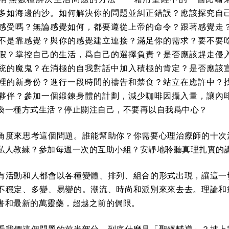
多如海邊的沙。如何解決你的問題並糾正錯誤？應該探究自
感受嗎？無論感覺如何，都要遵從上帝的命令？跟著感覺走
不是靠感覺？與你的感覺建立連接？滿足你的需求？要不要
假？掌控自己的生活，爲自己的選擇負責？是否應該趕走侵
統的魔鬼？在消極的自我對話中加入積極的肯定？是否應該
裡的新身份？進行一段時間的禱告和禁食？站立在應許中？
夥伴？參加一個鍛鍊身體的計劃，減少咖啡因攝入量，讓內
換一種方式生活？停止關注自己，不要再以自我爲中心？
角度來思考這個問題。誰能幫助你？你需要心理治療師的十次
私人教練？參加每週一次的互助小組？安靜地聆聽真理扎實的
有活動和人都會以各種變體、排列、組合的形式出現，讓這一
不穩定、多變、易變的。潮流、時尚和派別來來去去。理論和
書和最新的萬靈藥，超越之前的侷限。