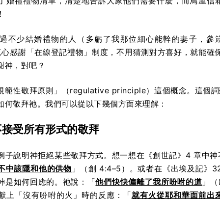
了婚禮禮物清單，清楚地告訴大家他們需要什麼，而鳥屋信
！
過不少結婚禮物的人（多虧了我那位細心能幹的妻子，參
，我真心感謝「在線登記禮物」制度，不用猜測對方喜好，就能確
謝神，對吧？
範性敬拜原則」（regulative principle）這個概念
如何敬拜祂。我們可以從以下幾個方面來理解：
不接受所有形式的敬拜
例子說明神拒絕某些敬拜方式。想一想在《創世記》4 章中神
不中該隱和他的供物
」（創 4:4–5）。
或者在《出埃及記》3
神是如何回應的。祂說：「
他們快快偏離了我所吩咐的道
」
（
獻上「沒有吩咐的火」時的反應：「
就有火從耶和華面前出