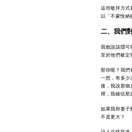
這些敬拜方式
以「不蒙悅納
二、我們
我敢說該隱可
至於他們被定
那你呢？我們
一想，有多少
後，我說那個
裡，我確信那
如果我和妻子
不是更大？
詩人這樣寫道