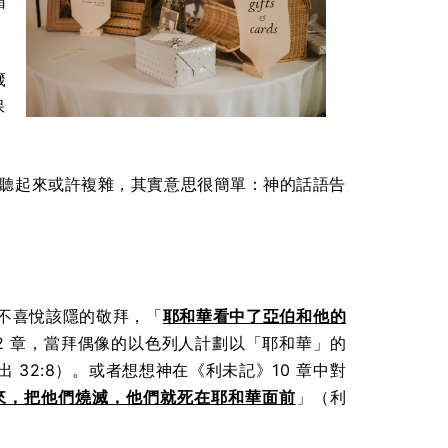
箱
箴
保
。這個詞聽起來或許複雜，其實意思很簡單：神的話語告
不喜悅該隱的敬拜，「
耶和華看中了亞伯和他的
2 章，當拜偶像的以色列人計劃以「耶和華」的
出 32:8）
。或者想想神在《利未記》10 章中對
來，把他們燒滅，他們就死在耶和華面前
」
（利