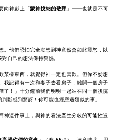
要向神獻上「
蒙神悅納的敬拜
」——也就是不可
想。他們恐怕完全沒想到神竟然會如此震怒，以
該對自己的想法保持警惕。
歡某樣東西，就覺得神一定也喜歡。但你不妨想
。我記得有一次和妻子去看房子，離開一個房子
糟了！」十分鐘前我們明明一起站在同一個後院
的判斷感到驚訝！你可能也經歷過類似的事。
拜神這件事上，與神的看法產生分歧的可能性豈
念高過你們的意念
」（賽 55:9）。這意味著，用