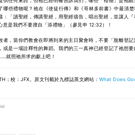
提供任何東西，但祂已經明確告訴我們，哪些「禮物」是祂願
哪些禮物呢？祂在《使徒行傳》和《哥林多前書》中最清楚地說明
樣：「讀聖經，傳講聖經，用聖經禱告，唱出聖經，並讓人『
意是我們不要擅自「添禮物」（參見申 12:32）！
牧者，當你們教會在即將到來的主日聚會時，不要「脫離登記
，或是一場詮釋性的舞蹈。我們的三一真神已經登記了祂想要
……就照祂所求的獻上吧！
STH；校：
JFX
。原文刊載於九標誌英文網站：
What Does God
iel