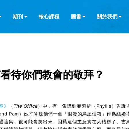
期刊
核心課程
圖書
關於我們
查看全部
查看全部
葡萄牙語
俄語
烏茲別克語
达里语
波斯
韓語
土耳其語
阿拉伯語
阿爾巴尼亞語
欄目
其他的模式
什麼是健康教
教會帶領
書評
解經式講道與
訪談
何看待你們教會的敬拜？
室》
（
The Office
）中，有一集講到菲莉絲（Phyllis）告訴
 and Pam）她打算送他們一個「浪漫的鳥屋信箱」作爲結婚
過這集，很可能會笑出來，因爲這個主意實在太糟糕了。吉