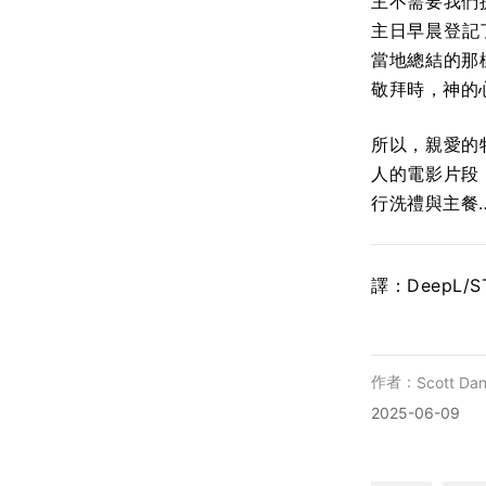
主不需要我們
主日早晨登記了
當地總結的那
敬拜時，神的心
所以，親愛的
人的電影片段
行洗禮與主餐
譯：DeepL/
作者：
Scott Dan
2025-06-09