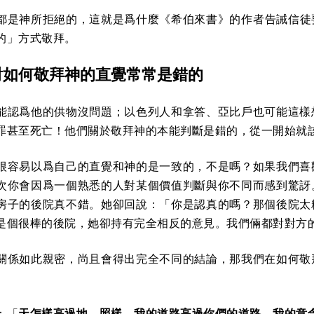
都是神所拒絕的，這就是爲什麼《希伯來書》的作者告誡信徒
的」方式敬拜。
對如何敬拜神的直覺常常是錯的
能認爲他的供物沒問題；以色列人和拿答、亞比戶也可能這樣
罪甚至死亡！他們關於敬拜神的本能判斷是錯的，從一開始就
很容易以爲自己的直覺和神的是一致的，不是嗎？如果我們喜
次你會因爲一個熟悉的人對某個價值判斷與你不同而感到驚訝
房子的後院真不錯。她卻回說：「你是認真的嗎？那個後院太
是個很棒的後院，她卻持有完全相反的意見。我們倆都對對方
關係如此親密，尚且會得出完全不同的結論，那我們在如何敬
：「
天怎樣高過地，照樣，我的道路高過你們的道路，我的意