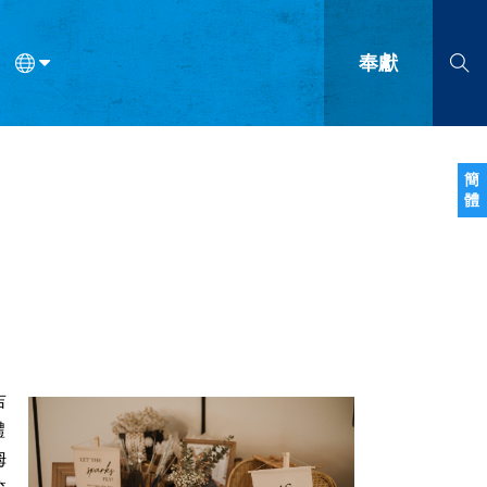
奉獻
語
法語
羅馬尼亞語
波蘭語
越南語
塞爾維亞語
柬埔寨語
簡
體
會的九個標誌？
什麼是九標誌事工？
神學
福音傳講與宣教
問答
成
吉
禮
姆