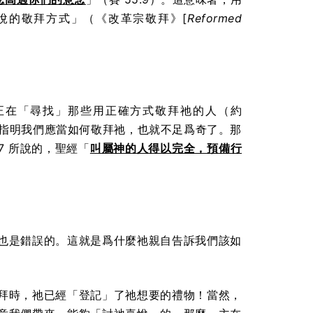
神喜悅的敬拜方式」（《改革宗敬拜》[
Reformed
父正在「尋找」那些用正確方式敬拜祂的人（約
主指明我們應當如何敬拜祂，也就不足爲奇了。那
7 所說的，聖經「
叫屬神的人得以完全，預備行
也是錯誤的。這就是爲什麼祂親自告訴我們該如
拜時，祂已經「登記」了祂想要的禮物！當然，