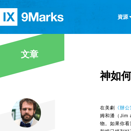
資源
简体中文
正體中文
英语
西班牙語
意大利語
德語
分類
文章
隱私條款
文章
神如
在美劇
《辦公
姆和潘（Jim
物。如果你看