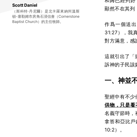
和姆已經列好
Scott Daniel
顯然不在其列
（斯科特·丹尼爾）是北卡羅來納州溫斯
頓-塞勒姆市房角石浸信會（Cornerstone
Baptist Church）的主任牧師。
作爲一個送出
31:27）
對方滿意，感
這就引出了「規
訴神的子民該
一、神並
聖經中有不少
供物，只是看
名義守節時，
拿答和亞比戶
10:2）
。