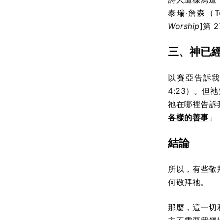
泰瑞·詹森（
Worship
]第 
三、神已
以賽亞告訴我
4:23）。
祂在哪裡告訴
各樣的善事
」
結論
所以，有些敬
何敬拜祂。
那麼，這一切