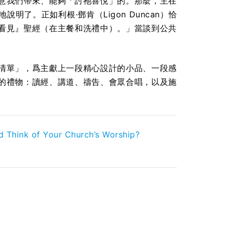
意我們帶來、能夠「討祂喜悅」的。那麼，主在
了。正如利根·鄧肯（Ligon Duncan）恰
看見』聖經（在主餐和洗禮中）。」當談到公共
清單」，爲主獻上一段精心設計的小品、一段感
的禮物：讀經、講道、禱告、會眾合唱，以及施
 Think of Your Church’s Worship?