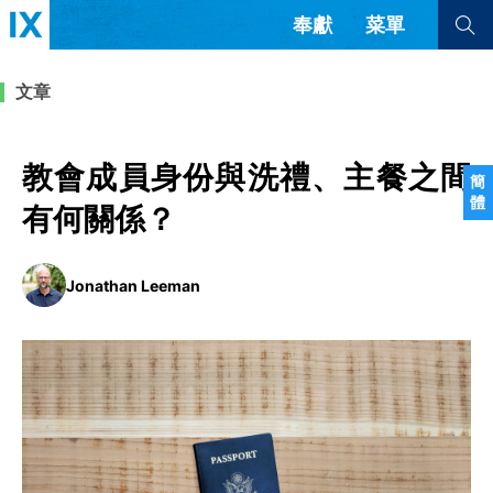
奉獻
菜單
查看全部
查看全部
文章
文章
書評
訪談
問答
教會成員身份與洗禮、主餐之間
簡
體
來信
有何關係？
隱私條款
其他的模式
Jonathan Leeman
教會帶領
解經式講道與神學
简体中文
正體中文
英语
福音傳講與宣教
成員制與教會紀律
西班牙語
葡萄牙語
俄語
烏茲別克語
达里语
波斯語
團契生活與禱告
法語
羅馬尼亞語
波蘭語
越南語
意大利語
德語
韓語
土耳其語
阿拉伯語
阿爾巴尼亞語
塞爾維亞語
柬埔寨語