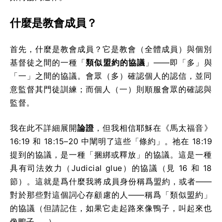
什麼是教會成員？
首先，什麼是教會成員？它是教會（全體成員）與個別
基督徒之間的一種「
類似盟約的協議
」——即「多」與
「一」之間的協議。會眾（多）確認個人的認信，並同
意監督其門徒訓練；而個人（一）則順服會眾的確認與
監督。
我在此不詳細展開
論證
，但我相信耶穌在《馬太福音》
16:19 和 18:15–20 中闡明了這些「條約」。祂在 18:19
提到的協議，是一種「捆綁或釋放」的協議。這是一種
具有司法效力（Judicial glue）的協議（見 16 和 18
節）。這就是爲什麼我將成員身份稱爲盟約，或者——
對於那些對這個詞心存顧慮的人——稱爲「類似盟約」
的協議（但請記住，如果它走起路來像鴨子，叫起來也
像鴨子……）。