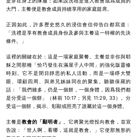
是穿在身上的隊服；如果說洗禮是進入教會成爲成員的
大門，主餐便是教會成員持續享用的家庭筵席。
正因如此，許多歷史悠久的浸信會信仰告白都寫道：
「洗禮是享有教會成員身份及參與主餐這一特權的先決
條件。」
這裡的關鍵在於：這是一場家庭聚餐。主餐並非你與耶
穌之間那種「恰巧發生在滿屋子人中間」的強化版靈修
時刻。它不是閉目靜思的私人活動，而是一場睜大雙
眼、環顧四周、與弟兄姊妹同在的聚集。聽聽保羅的
話：「我們雖多，仍是一個餅，一個身體，因爲我們都
是分受這一個餅」（林前 10:17；另見 11:29, 33）。分
受這一個餅，揭示、彰顯或照亮了誰屬於這一個身體。
主餐是
教會的「顯明者」
。它將聚光燈投向教會，並宣
告說：「世人啊，看哪，這就是教會。」它使那無形的