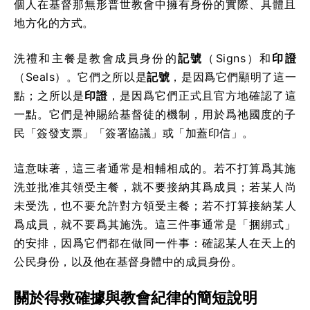
個人在基督那無形普世教會中擁有身份的實際、具體且
地方化的方式。
洗禮和主餐是教會成員身份的
記號
（Signs）和
印證
（Seals）。它們之所以是
記號
，是因爲它們顯明了這一
點；之所以是
印證
，是因爲它們正式且官方地確認了這
一點。它們是神賜給基督徒的機制，用於爲祂國度的子
民「簽發支票」「簽署協議」或「加蓋印信」。
這意味著，這三者通常是相輔相成的。若不打算爲其施
洗並批准其領受主餐，就不要接納其爲成員；若某人尚
未受洗，也不要允許對方領受主餐；若不打算接納某人
爲成員，就不要爲其施洗。這三件事通常是「捆綁式」
的安排，因爲它們都在做同一件事：確認某人在天上的
公民身份，以及他在基督身體中的成員身份。
關於得救確據與教會紀律的簡短說明