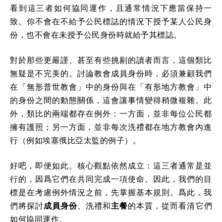
看到這三者如何協同運作，且通常情況下應當保持一
致。你不會在不給予公民標誌的情況下授予某人公民身
份，也不會在未授予公民身份時就給予其標誌。
對於那些更嚴謹、甚至有些挑剔的讀者而言，這個類比
無疑是不完美的。討論教會成員身份時，必須兼顧我們
在「無形普世教會」中的身份與在「有形地方教會」中
的身份之間的動態關係，這會讓事情變得稍微複雜。此
外，類比的兩端都存在例外：一方面，並非每位公民都
擁有護照；另一方面，並非每次洗禮都在地方教會內進
行（例如埃塞俄比亞太監的例子）。
好吧，即便如此。核心觀點依然成立：這三者通常是並
行的，因爲它們在共同完成一項使命。因此，我們的目
標是在考慮例外情況之前，先掌握基本規則。爲此，我
們將探討
成員身份
、洗禮和
主餐
的本質，從而看清它們
如何協同運作。