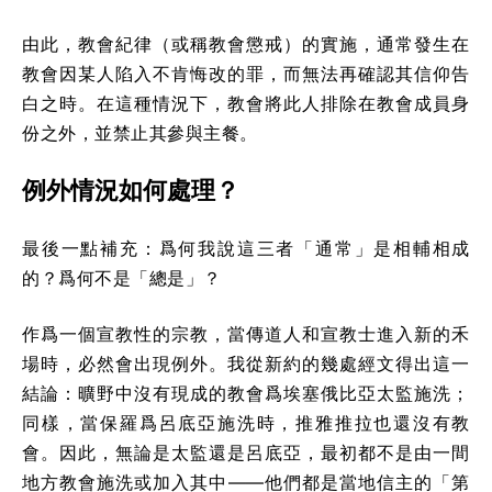
由此，教會紀律（或稱教會懲戒）的實施，通常發生在
教會因某人陷入不肯悔改的罪，而無法再確認其信仰告
白之時。在這種情況下，教會將此人排除在教會成員身
份之外，並禁止其參與主餐。
例外情況如何處理？
最後一點補充：爲何我說這三者「通常」是相輔相成
的？爲何不是「總是」？
作爲一個宣教性的宗教，當傳道人和宣教士進入新的禾
場時，必然會出現例外。我從新約的幾處經文得出這一
結論：曠野中沒有現成的教會爲埃塞俄比亞太監施洗；
同樣，當保羅爲呂底亞施洗時，推雅推拉也還沒有教
會。因此，無論是太監還是呂底亞，最初都不是由一間
地方教會施洗或加入其中——他們都是當地信主的「第