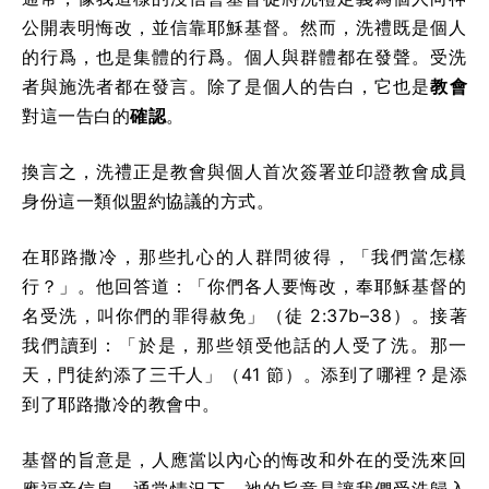
公開表明悔改，並信靠耶穌基督。然而，洗禮既是個人
的行爲，也是集體的行爲。個人與群體都在發聲。受洗
者與施洗者都在發言。除了是個人的告白，它也是
教會
對這一告白的
確認
。
換言之，洗禮正是教會與個人首次簽署並印證教會成員
身份這一類似盟約協議的方式。
在耶路撒冷，那些扎心的人群問彼得，「我們當怎樣
行？」。他回答道：「你們各人要悔改，奉耶穌基督的
名受洗，叫你們的罪得赦免」（徒 2:37b–38）。接著
我們讀到：「於是，那些領受他話的人受了洗。那一
天，門徒約添了三千人」（41 節）。添到了哪裡？是添
到了耶路撒冷的教會中。
基督的旨意是，人應當以內心的悔改和外在的受洗來回