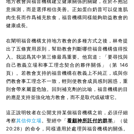
地方教會與福音機構建立健康關係的關鍵，在於不抱惡
意揣測，而是選擇相信美善。正如蛋白奶昔可以促進肌
肉生長而作爲補充飲食，福音機構同樣能夠助益教會的
健康成長。
在闡明福音機構支持地方教會的多種方式之後，林奇提
出了五條實用原則，幫助教會判斷哪些福音機構值得投
入。我認爲其中第三條最爲重要。他寫道：「要尋找與
自己教義立場和事工理念契合的夥伴關係」（第 146
頁）。若教會支持的福音機構在教義上不純正，或與你
們教會事工理念不一致，輕則使教會成員感到困惑，重
則會帶來屬靈危險。回到補充劑的比喻，福音機構的目
的應是支持並強化地方教會，而不是取代或破壞它。
這正說明牧者在公開支持某個福音機構之前，必須仔細
考察
其信仰立場
。聖經中「
看顧神所託付的群羊
」（徒
20:28）的命令，同樣適用於處理與福音機構的關係。