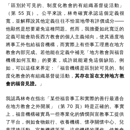
「區別於可見的、制度化教會的有組織基督徒活動」
（第 55 頁）。公平來說，林奇確實承認這個定義很
寬，並解釋說其他定義往往不恰當地帶有評價成分——
他顯然是想要避免這種問題。然而，我擔憂如此寬泛的
定義可能會助長西方教會的個人主義傾向，使其過度地
將事工外包給福音機構，而實際上有些事工理應在地方
教會內部完成。若他能在定義中補充「地方教會與福音
機構如何互動」的要素，或許就能避免這個缺陷。例
如，可以這樣來界定：「福音機構是區別於可見的、制
度化教會的有組織基督徒活動，
其存在旨在支持地方教
會的福音見證。
」
我認爲林奇在指出「某些福音事工和實際的善行最適合
在地方教會之外開展」（第 70 頁）時是正確的。事實
上，福音機構確實爲一些專業化的憐憫與宣教事工提供
了平台，例如食物銀行、收養機構、懷孕關懷中心、兒
童課後活動、宣教機構等等。這些機構的運作，使教會