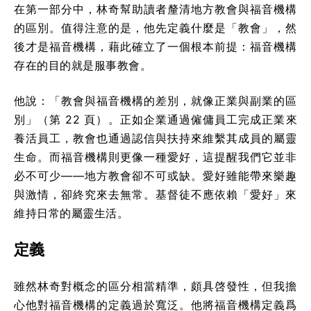
在第一部分中，林奇幫助讀者釐清地方教會與福音機構
的區別。值得注意的是，他先定義什麼是「教會」，然
後才是福音機構，藉此確立了一個根本前提：福音機構
存在的目的就是服事教會。
他說：「教會與福音機構的差別，就像正業與副業的區
別」（第 22 頁）。正如企業通過僱傭員工完成正業來
養活員工，教會也通過認信與扶持來維繫其成員的屬靈
生命。而福音機構則更像一種愛好，這提醒我們它並非
必不可少——地方教會卻不可或缺。愛好雖能帶來樂趣
與激情，卻終究來去無常。基督徒不應依賴「愛好」來
維持日常的屬靈生活。
定義
雖然林奇對概念的區分相當精準，頗具啓發性，但我擔
心他對福音機構的定義過於寬泛。他將福音機構定義爲