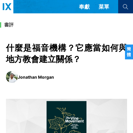
奉獻
菜單
查看全部
查看全部
書評
文章
書評
訪談
問答
什麼是福音機構？它應當如何與
簡
體
來信
地方教會建立關係？
隱私條款
其他的模式
Jonathan Morgan
教會帶領
解經式講道與神學
简体中文
正體中文
英语
福音傳講與宣教
成員制與教會紀律
西班牙語
葡萄牙語
俄語
烏茲別克語
达里语
波斯語
團契生活與禱告
法語
羅馬尼亞語
波蘭語
越南語
意大利語
德語
韓語
土耳其語
阿拉伯語
阿爾巴尼亞語
塞爾維亞語
柬埔寨語