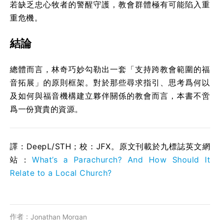
若缺乏忠心牧者的警醒守護，教會群體極有可能陷入重
重危機。
結論
總體而言，林奇巧妙勾勒出一套「支持跨教會範圍的福
音拓展」的原則框架。對於那些尋求指引、思考爲何以
及如何與福音機構建立夥伴關係的教會而言，本書不啻
爲一份寶貴的資源。
譯：DeepL/STH；校：
JFX
。原文刊載於九標誌英文網
站：
What’s a Parachurch? And How Should It
Relate to a Local Church?
作者：
Jonathan Morgan