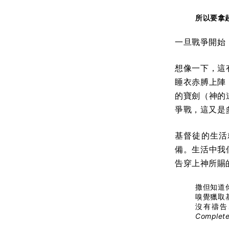
所以要拿
一旦戰爭開始
想像一下，這
睡衣赤膊上陣
的寶劍（神的
爭戰，這又是
基督徒的生活
備。生活中我
告穿上神所賜
撒但知道
嗅覺獵取
沒有禱告
Complete