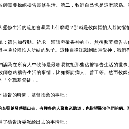
牧師需要操練禱告靈修生活。第二，牧師自己也是這麼認爲。
人靈修生活的疏忽會暴露出什麼呢？那就是牧師懼怕人甚於懼
單：禱告加行動。祈求一顆謙卑敬畏神的心。然後照著禱告去
畏神勝於懼怕人所結的果子。這種自律認識到因爲愛神，我們
們認爲在所有人中牧師是最容易抗拒那些佔據禱告生活的世事
牧師忽略禱告生活的事情，比如探訪病人、善工等。然而牧師
的「全職基督徒」。
下禱告的時間，基督捨棄的事吧：
的名聲越發傳揚出去。有極多的人聚集來聽道，也指望醫治他們的病。
爲了禱告所委派給出去的事情吧：