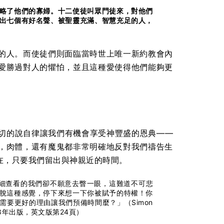
略了他們的寡婦。十二使徒叫眾門徒來，對他們
出七個有好名聲、被聖靈充滿、智慧充足的人，
的人。而使徒們則面臨當時世上唯一新約教會內
愛勝過對人的懼怕，並且這種愛使得他們能夠更
切的說自律讓我們有機會享受神豐盛的恩典——
，肉體，還有魔鬼都非常明確地反對我們禱告生
在，只要我們留出與神親近的時間。
詳細查看的我們卻不願意去瞥一眼，這難道不可悲
脫這種感覺，停下來想一下你被賦予的特權！你
要更好的理由讓我們預備時間麼？」（Simon
社1998年出版，英文版第24頁）