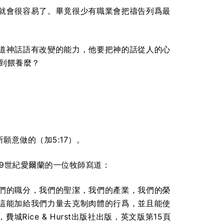
就會很容易了。畢竟很少有職業會把禱告列爲最
道神話語有改變的能力，他要把神的話從人的心
得到餵養麼？
意做的（加5:17）。
9世紀愛爾蘭的一位牧師寫道：
們的職分，我們的聖潔，我們的產業，我們的榮
這能加給我們力量去克制肉體的行爲，並且能使
，費城Rice & Hurst出版社出版，英文版第15頁