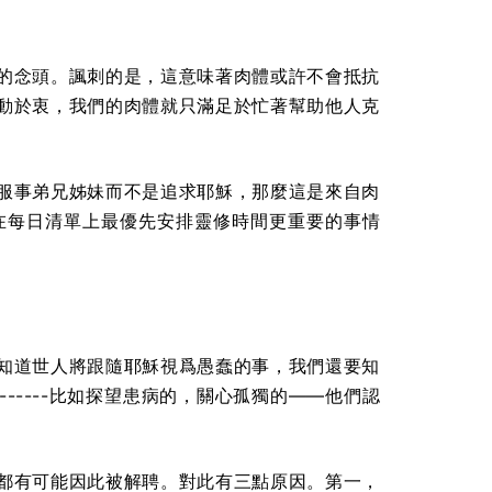
的念頭。諷刺的是，這意味著肉體或許不會抵抗
動於衷，我們的肉體就只滿足於忙著幫助他人克
服事弟兄姊妹而不是追求耶穌，那麼這是來自肉
在每日清單上最優先安排靈修時間更重要的事情
知道世人將跟隨耶穌視爲愚蠢的事，我們還要知
----比如探望患病的，關心孤獨的——他們認
都有可能因此被解聘。對此有三點原因。第一，