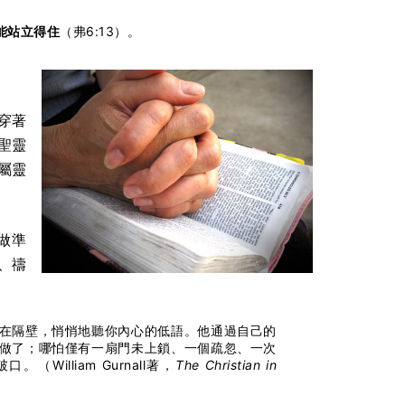
能站立得住
（弗6:13）。
穿著
聖靈
屬靈
做準
、禱
在隔壁，悄悄地聽你內心的低語。他通過自己的
做了；哪怕僅有一扇門未上鎖、一個疏忽、一次
lliam Gurnall著，
The Christian in