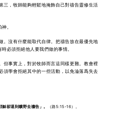
第三，牧師能夠輕鬆地掩飾自己對禱告靈修生活
怕神。
做。沒有什麼能取代自律。把禱告放在最優先地
有時必須拒絕他人要我們做的事情。
。但事實上，對於牧師而言這同樣更難。教會裡
必須學會拒絕其中的一些活動，以免淪落爲失去
耶穌卻退到曠野去禱告」。
（路5:15-16）。