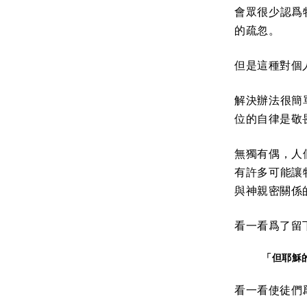
會眾很少認爲
的疏忽。
但是這種對個
解決辦法很簡
位的自律是敬
無獨有偶，人
有許多可能讓
與神親密關係
看一看爲了留
「但耶穌
看一看使徒們