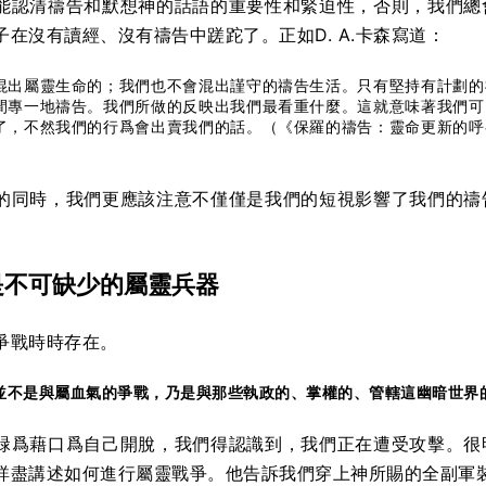
能認清禱告和默想神的話語的重要性和緊迫性，否則，我們總
子在沒有讀經、沒有禱告中蹉跎了。正如D. A.卡森寫道：
混出屬靈生命的；我們也不會混出謹守的禱告生活。只有堅持有計劃的
間專一地禱告。我們所做的反映出我們最看重什麼。這就意味著我們可
了，不然我們的行爲會出賣我們的話。（《保羅的禱告：靈命更新的呼
）
的同時，我們更應該注意不僅僅是我們的短視影響了我們的禱
是不可缺少的屬靈兵器
爭戰時時存在。
並不是與屬血氣的爭戰，乃是與那些執政的、掌權的、管轄這幽暗世界
碌爲藉口爲自己開脫，我們得認識到，我們正在遭受攻擊。很
詳盡講述如何進行屬靈戰爭。他告訴我們穿上神所賜的全副軍