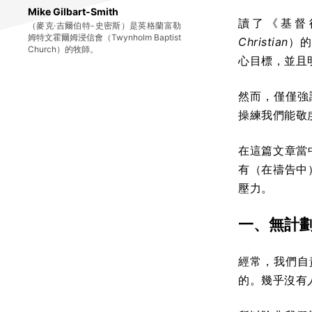
Mike Gilbart-Smith
讀了《基督
（麥克·吉爾伯特-史密斯）是英格蘭富勒
姆特文霍爾姆浸信會（Twynholm Baptist
Christian
）的
Church）的牧師。
心目標，並且
然而，僅僅強
操練我們能敬
在這篇文章當
有（在禱告中
壓力。
一、
無計
經常，我們自
的。幾乎沒有