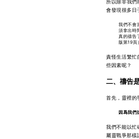
所以除非我們
會發現很多日
我們不會
須拿出時
真的禱告
版第19頁
責怪生活繁忙
些因素呢？
二、
禱告
首先，靈裡的
因爲我們
我們不能以忙
屬靈戰爭那樣