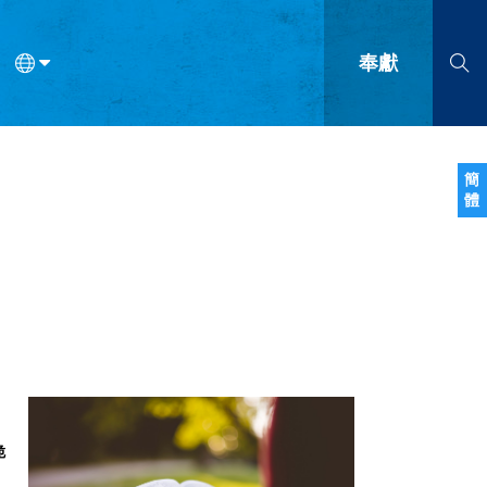
奉獻
語
法語
羅馬尼亞語
波蘭語
越南語
塞爾維亞語
柬埔寨語
簡
體
會的九個標誌？
什麼是九標誌事工？
神學
福音傳講與宣教
問答
成
詭