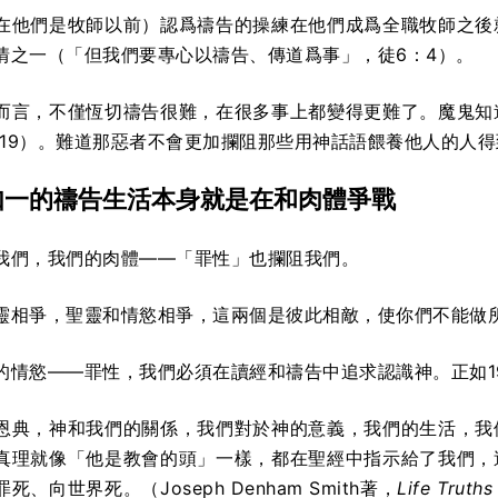
在他們是牧師以前）認爲禱告的操練在他們成爲全職牧師之後
情之一（「但我們要專心以禱告、傳道爲事」，徒6：4）。
而言，不僅恆切禱告很難，在很多事上都變得更難了。魔鬼知
3:19）。難道那惡者不會更加攔阻那些用神話語餵養他人的人
如一的禱告生活本身就是在和肉體爭戰
我們，我們的肉體——「罪性」也攔阻我們。
靈相爭，聖靈和情慾相爭，這兩個是彼此相敵，使你們不能做所願
的情慾——罪性，我們必須在讀經和禱告中追求認識神。正如1
恩典，神和我們的關係，我們對於神的意義，我們的生活，我
真理就像「他是教會的頭」一樣，都在聖經中指示給了我們，
、向世界死。（Joseph Denham Smith著，
Life Truths