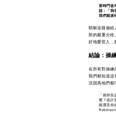
那時門徒
說：「我
我們就派
耶穌這樣做給
部的嚴重分歧
好地愛世人，
結論：操
在所有對操練
我們都知道這
活因爲他們都
「彼得告
麼？或許
能遇見你
Robinso