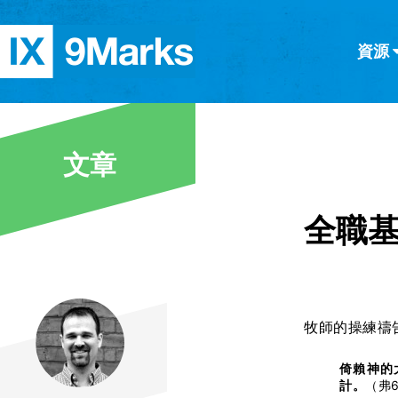
資源
简体中文
正體中文
英语
西班牙語
意大利語
德語
分類
文章
隱私條款
文章
全職
牧師的操練禱
倚賴神的
計。
（弗6