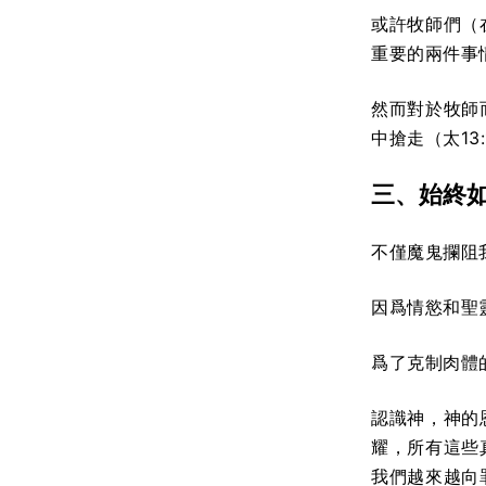
或許牧師們（
重要的兩件事
然而對於牧師
中搶走（太1
三、始終
不僅魔鬼攔阻
因爲情慾和聖
爲了克制肉體
認識神，神的
耀，所有這些
我們越來越向罪死