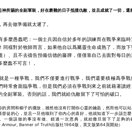
起神所賜的全副軍裝，好在磨難的日子抵擋仇敵，並且成就了一切，還
，再去做準備就太遲了。
有多麼愚蠢吧：一個士兵因自信於多年的訓練而在戰爭來臨時
！同樣對於牧師而言，如果他自以爲屬靈生命成熟了，而放下
道）、且不去禱告預備信德的藤牌，僅僅靠自己去面對每日的
多麼蠢不可言！，
就是一種爭戰，我們不僅要進行戰爭，我們還要積極爲爭戰
們時常會面臨爭戰，但是我們必須在爭戰到來之前就藉著讀經
的全副軍裝。否則的話，我們就給仇敵留下了可怕的破口。
你的房間和櫥子的擺放，雖然他沒有打開你心靈的鑰匙，然而他可以站
基督徒的心，並且一旦他嗅到了你內心的喜好，他就知道下一步該怎麼
、一個該做的事沒有做、錯過一次恩典，就給撒旦留下了足夠的破口。（Wi
 Armour
, Banner of Truth出版社1964版，英文版第64頁開始）