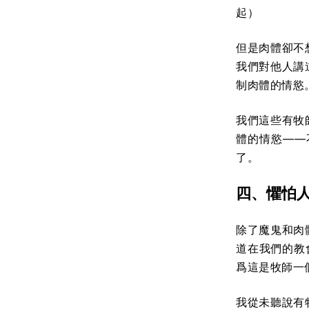
起）
但是肉體卻不
我們對他人講
制肉體的情慾
我們這些有牧
體的情慾——
了。
四、
懼怕
除了魔鬼和肉
道在我們的教
爲這是牧師一
我從未聽說有