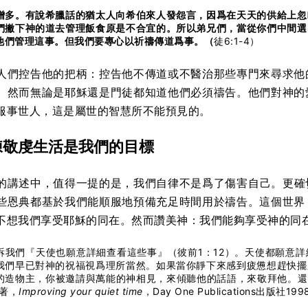
增多。有說希臘話的猶太人向希伯來人發怨言，因爲在天天的供給上忽
們撇下神的道去管理飯食原是不合宜的。所以弟兄們，當從你們中間選
他們管理這事。但我們要專心以祈禱傳道爲事。（
徒6:1-4）
人們控告他的把柄：控告他不傳道或不醫治那些專門來尋求他
。然而無論是耶穌還是門徒都知道他們必須禱告。他們對神的
服事世人，這是屬世的智慧所不能預見的。
練敬虔生活是我們的目標
的講述中，值得一提的是，我們自律不是爲了傷害自己。更確
些恩典都基於我們能順服地預備充足時間用於禱告。這個世界
不想我們享受耶穌的同在。然而讚美神：我們能夠享受神的同
訴我們『天使也願意詳細查看這些事』（彼前1：12）。天使都願意
我們早已對神的祝福視爲理所當然。如果當你靜下來感到疲憊想趕快擺
的造物主，你被邀請與萬能的神相見，來傾聽他的話語，來敬拜他。還需
n著，
Improving your quiet time
，Day One Publications出版