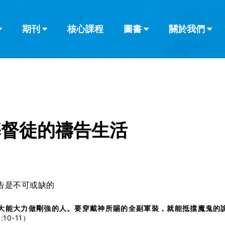
期刊
核心課程
圖書
關於我們
查看全部
查看全部
葡萄牙語
俄語
烏茲別克語
达里语
波斯
韓語
土耳其語
阿拉伯語
阿爾巴尼亞語
欄目
其他的模式
什麼是健康教
教會帶領
書評
解經式講道與
訪談
基督徒的禱告生活
告是不可或缺的
大能大力做剛強的人。要穿戴神所賜的全副軍裝，就能抵擋魔鬼的
:10-11）