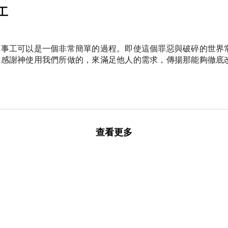
工
惠事工可以是一個非常簡單的過程。即使這個罪惡與破碎的世界
但感謝神使用我們所做的，來滿足他人的需求，傳揚那能夠徹底
查看更多