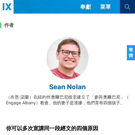
奉獻
菜單
查看全部
查看全部
作者
文章
書評
訪談
問答
簡
體
來信
隱私條款
其他的模式
教會帶領
解經式講道與神學
Sean Nolan
简体中文
正體中文
英语
福音傳講與宣教
成員制與教會紀律
（肖恩·諾蘭）在紐約州奧爾巴尼植堂建立了「參與奧爾巴尼」（
西班牙語
葡萄牙語
俄語
Engage Albany）教會。他的妻子是漢娜，他們育有四個孩子。
烏茲別克語
达里语
波斯語
團契生活與禱告
法語
羅馬尼亞語
波蘭語
越南語
意大利語
德語
韓語
土耳其語
阿拉伯語
你可以多次宣講同一段經文的四個原因
阿爾巴尼亞語
塞爾維亞語
柬埔寨語