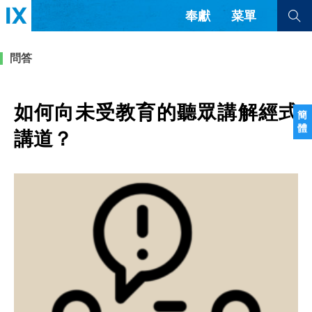
奉獻
菜單
查看全部
查看全部
問答
文章
書評
訪談
問答
如何向未受教育的聽眾講解經式
簡
體
來信
講道？
隱私條款
其他的模式
教會帶領
解經式講道與神學
简体中文
正體中文
英语
福音傳講與宣教
成員制與教會紀律
西班牙語
葡萄牙語
俄語
烏茲別克語
达里语
波斯語
團契生活與禱告
法語
羅馬尼亞語
波蘭語
越南語
意大利語
德語
韓語
土耳其語
阿拉伯語
阿爾巴尼亞語
塞爾維亞語
柬埔寨語