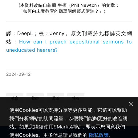
(本資料改編自菲爾·牛頓（Phil Newton）的文章：
「如何向未受教育的聽眾講解經式講道？」）
譯：DeepL；校：Jenny。原文刊載於九標誌英文網
站：
How can I preach expositional sermons to
uneducated hearers?
2024-09-12
教會
牧師
講道
牧養
使用Cookies可以支持分享等更多功能，它還可以幫助
我們分析網站的訪問流量，以便我們能夠更好的改進網
站。如果您繼續使用9Marks網站，即表示您同意我們
使用Cookies。更多信息請見我們的
隱私政策
。