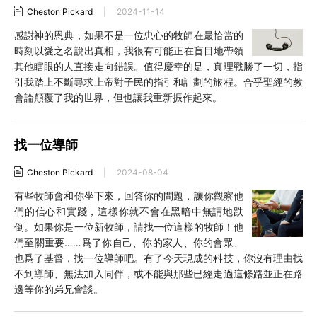
Cheston Pickard
|
2024-11-14
感謝神的恩典，如果不是一位忠心的牧師在最恰當的
時刻以愛之名說出真相，我很有可能正在盲目地帶領
其他瞎眼的人直接走向錯誤。值得慶幸的是，真理戰勝了一切，指
引我踏上不斷尋求上帝對子民的指引和計劃的旅程。合乎聖經的教
會論顛覆了我的世界，但也讓我重新振作起來。
找一位導師
Cheston Pickard
|
2024-08-04
有些牧師會和你坐下來，回答你的問題，讓你觀察他
們的信心和實踐，這樣你就不會在黑暗中無謂地跌
倒。如果你是一位新牧師，請找一位這樣的牧師！他
們至關重要……爲了你自己、你的家人、你的會眾、
也爲了基督，找一位導師吧。有了今天現成的科技，你沒有理由找
不到導師、無法加入同伴，或不能與那些已經走過這條路並正在路
邊等你的弟兄會談。