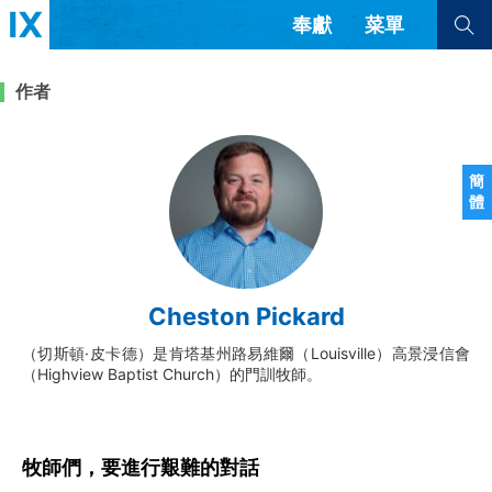
奉獻
菜單
查看全部
查看全部
作者
文章
書評
訪談
問答
簡
體
來信
隱私條款
其他的模式
教會帶領
解經式講道與神學
Cheston Pickard
简体中文
正體中文
英语
福音傳講與宣教
成員制與教會紀律
（切斯頓·皮卡德）是肯塔基州路易維爾（Louisville）高景浸信會
西班牙語
葡萄牙語
俄語
（Highview Baptist Church）的門訓牧師。
烏茲別克語
达里语
波斯語
團契生活與禱告
法語
羅馬尼亞語
波蘭語
越南語
意大利語
德語
韓語
土耳其語
阿拉伯語
牧師們，要進行艱難的對話
阿爾巴尼亞語
塞爾維亞語
柬埔寨語