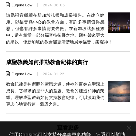
Eugene Low
|
2024-06-05
請爲福音繼續在新加坡扎根和成長禱告。在建立健
康、以福音爲中心的教會方面，有許多事情值得感
恩，但也有許多事情需要去做。在新加坡諸多種族
中，還有相當一部分福音待拓展之地。願神帶來更大
的果效，使新加坡的教會能更清楚地展示福音，榮耀神！
成聖教義如何推動教會紀律的實行
Eugene Low
|
2024-01-22
教會紀律是神所賜的蒙恩之道，使祂的百姓在聖潔上
成長。它尋求的是罪人的益處、教會的建造和神的榮
耀。理解成聖教義如何支持教會紀律，可以激勵我們
更忠心地實行這一蒙恩之道。
查看更多
使用Cookies可以支持分享等更多功能，它還可以幫助