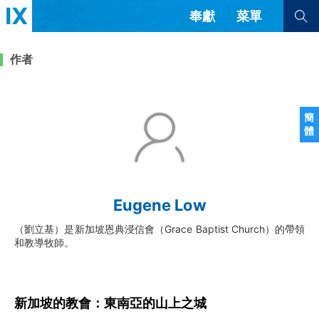
奉獻
菜單
查看全部
查看全部
作者
文章
書評
訪談
問答
簡
體
來信
隱私條款
其他的模式
教會帶領
解經式講道與神學
Eugene Low
简体中文
正體中文
英语
福音傳講與宣教
成員制與教會紀律
（劉立基）是新加坡恩典浸信會（Grace Baptist Church）的帶領
西班牙語
葡萄牙語
俄語
和教導牧師。
烏茲別克語
达里语
波斯語
團契生活與禱告
法語
羅馬尼亞語
波蘭語
越南語
意大利語
德語
韓語
土耳其語
阿拉伯語
新加坡的教會：東南亞的山上之城
阿爾巴尼亞語
塞爾維亞語
柬埔寨語