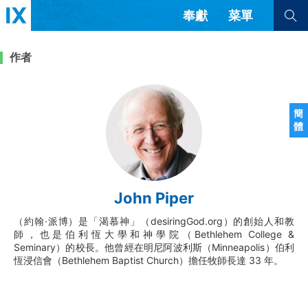
奉獻
菜單
查看全部
查看全部
作者
文章
書評
訪談
問答
簡
體
來信
隱私條款
其他的模式
教會帶領
解經式講道與神學
John Piper
简体中文
正體中文
英语
福音傳講與宣教
成員制與教會紀律
（約翰·派博）是「渴慕神」（desiringGod.org）的創始人和教
西班牙語
葡萄牙語
俄語
師，也是伯利恆大學和神學院（Bethlehem College &
烏茲別克語
达里语
波斯語
Seminary）的校長。他曾經在明尼阿波利斯（Minneapolis）伯利
團契生活與禱告
法語
羅馬尼亞語
波蘭語
恆浸信會（Bethlehem Baptist Church）擔任牧師長達 33 年。
越南語
意大利語
德語
韓語
土耳其語
阿拉伯語
阿爾巴尼亞語
塞爾維亞語
柬埔寨語