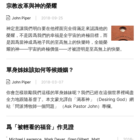
宗教改革與神的榮耀
John Piper
|
2018-09-25
神定意讓我們明白要在他裡面完全得滿足來認識他的
榮耀，不是因爲我們的幸福是全宇宙的終極目標，而
是因爲當神成爲祂子民的至高無上的快樂時，全能榮
耀的神——宇宙的終極價值——才被證明是至高無上的快樂。
單身姊妹該如何等候婚姻？
John Piper
|
2018-03-07
你會怎樣鼓勵我們這樣的單身姊妹呢？我們已經在這個世界裡竭盡
全力地跟隨基督了。本文蒙允譯自「渴慕神」（Desiring God）網
站「問派博牧師一個問題」 （Ask Pastor John）專欄。
爲「被輕看的福音」作見證
Michael Lawrence
,
Mark Dever
,
Greg Gilbert
,
Matt
|
2016-