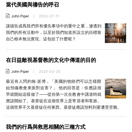
當代美國與禱告的呼召
John Piper
|
2024-07-11
讓禱告成爲我們所有優先事項中的重中之重，滲透到
我們的所有活動中，以至於我們知道所設立的目標靠
自己根本無法實現。這包括了什麼呢？
在日益敵視基督教的文化中傳道的目的
John Piper
|
2024-03-25
最近有人問約翰·派博，「美國的牧師們可以怎樣開
始預備教會來面對迫害？」 他的回答是：你應該很
早就開始這樣做了——從你第一次在教會中講道時就
應該開始了。基督徒在這個世界上是寄居者和客旅。
這個世界不欠基督徒任何東西。基督徒應該預料到要遭受苦難。
我們的行爲與救恩相關的三種方式