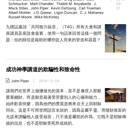
Schmucker
,
Matt Chandler
,
Thabiti M. Anyabwile
,
J.
08-
Mack Stiles
,
John Piper
,
Kevin DeYoung
,
Carl Trueman
,
31
Albert Mohler
,
J.D. Greear
,
Ligon Duncan
,
C. J. Mahaney
,
Russell Moore
,
Mike McKinley
九標誌邀請「共同致力福音」（T4G）所有大會和講
座講員及座談會嘉賓，使用一句話來回答這樣一個問
題：你的歸信是藉助於哪些從人而來的管道和器皿？
成功神學講道的欺騙性和致命性
John Piper
|
2014-12-04
讓我們在世界上做鹽做光的資本，並不是像世人那般
愛慕錢財。而是願意藉著受苦愛別人的心腸和能力，
始終歡喜快樂，因爲他們的獎賞是將來在天上與耶穌
同在。這是不可用世間語言名狀的，因爲這屬乎靈。用發財致富的
允諾來誘騙他人接受福音，只不過是屬世的作爲。它既不是耶穌傳
揚的信息，也不是耶穌受死所成就的。