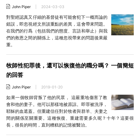
John Piper
|
2024-03-03
對聖經認真又仔細的基督徒有可能會犯下一概而論的
錯誤，即忽視經文所談重點的差異，這會帶來問題。
在我們的行爲（包括我們的態度、言語和舉止）與我
們的救恩之間的關係上，這種忽視帶來的問題後果嚴
重。
牧師性犯罪後，還可以恢復他的職分嗎？ 一個簡短
的回答
John Piper
|
2019-01-20
如果一個牧師背叛了他的民眾， 這嚴重地傷害了教
會和他的妻子。他可以那樣地被原諒。即罪被洗淨，
耶穌的血遮蓋。但重建信任對於牧者與群羊、夫妻之
間的關係至關重要。這種恢復、重建需要多久呢？十年？這要很
長，很長的時間，直到糟糕的記憶被醫治。