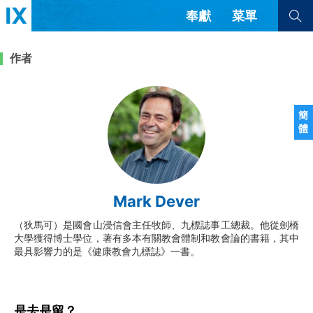
奉獻
菜單
查看全部
查看全部
作者
文章
書評
訪談
問答
簡
體
來信
隱私條款
其他的模式
教會帶領
解經式講道與神學
Mark Dever
简体中文
正體中文
英语
福音傳講與宣教
成員制與教會紀律
（狄馬可）是國會山浸信會主任牧師、九標誌事工總裁。他從劍橋
西班牙語
葡萄牙語
俄語
大學獲得博士學位，著有多本有關教會體制和教會論的書籍，其中
烏茲別克語
达里语
波斯語
最具影響力的是《健康教會九標誌》一書。
團契生活與禱告
法語
羅馬尼亞語
波蘭語
越南語
意大利語
德語
韓語
土耳其語
阿拉伯語
是去是留？
阿爾巴尼亞語
塞爾維亞語
柬埔寨語