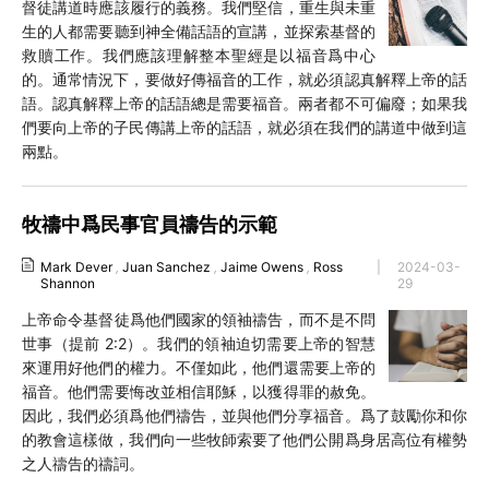
督徒講道時應該履行的義務。我們堅信，重生與未重
生的人都需要聽到神全備話語的宣講，並探索基督的
救贖工作。我們應該理解整本聖經是以福音爲中心
的。通常情況下，要做好傳福音的工作，就必須認真解釋上帝的話
語。認真解釋上帝的話語總是需要福音。兩者都不可偏廢；如果我
們要向上帝的子民傳講上帝的話語，就必須在我們的講道中做到這
兩點。
牧禱中爲民事官員禱告的示範
Mark Dever
,
Juan Sanchez
,
Jaime Owens
,
Ross
|
2024-03-
Shannon
29
上帝命令基督徒爲他們國家的領袖禱告，而不是不問
世事（提前 2:2）。我們的領袖迫切需要上帝的智慧
來運用好他們的權力。不僅如此，他們還需要上帝的
福音。他們需要悔改並相信耶穌，以獲得罪的赦免。
因此，我們必須爲他們禱告，並與他們分享福音。爲了鼓勵你和你
的教會這樣做，我們向一些牧師索要了他們公開爲身居高位有權勢
之人禱告的禱詞。