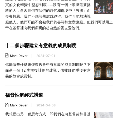
實的文化轉變中堅忍到底……沒有一個上帝揀選要拯
救的人，會因世俗在我們的時代和處境中「獲勝」而
喪失救恩。我們不應該焦慮或絕望。我們可能無法說
服他人。他們可能不會被我們的書籍和文章說服。但我們可以用上
帝在基督裡向我們顯明的超自然的愛去愛他們。
十二個步驟建立有意義的成員制度
Mark Dever
|
2024-07-01
你能做些什麼來恢復教會中有意義的成員制度呢？下
面是一個 12 步恢復計劃的建議，供牧師們重獲有意
義的教會成員制。
福音性解經式講道
Mark Dever
|
2024-04-08
我想提出另一種思考方式，即我們在向基督徒和非基