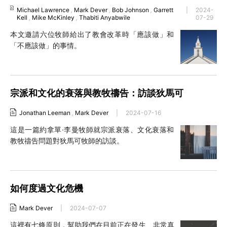
Michael Lawrence
,
Mark Dever
,
Bob Johnson
,
Garrett
|
2024-
Kell
,
Mike McKinley
,
Thabiti Anyabwile
07-29
本文邀請六位牧師給出了教會改革時「應該做」和
「不應該做」的事情。
宗派和文化的衰落與教牧禱告：訪談狄馬可
Jonathan Leeman
,
Mark Dever
|
2024-07-16
這是一篇約拿單·李曼牧師就宗派衰落、文化衰落和
教牧禱告問題對狄馬可牧師的訪談。
如何度過文化危機
Mark Dever
|
2024-07-07
這裡有七條原則，幫助我們在目前正在發生、非常真