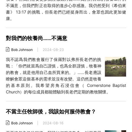
不滿意，但我們對正在取得的進步心存感激。我仍然受到《希伯來
書》 13:17 的挑戰，但長老們已經挺身而出，會眾也因此更加健
康。
對我們的牧養尚……不滿意
Bob Johnson
|
2024-08-23
我不認爲我們教會履行了保羅對以弗所長老們的挑
戰：「你們就當爲自己謹慎，也爲全群謹慎，牧養神
的教會，就是他用自己血所買來的。」……長老應該
瞭解會眾這個基本的需求並沒有改變。這仍然是牧養
的基本原則。我希望房角石浸信會（ Cornerstone Baptist
Church）的每位成員都能體驗到長老們定期的教牧關懷。
不當主任牧師後，我該如何服侍教會？
Bob Johnson
|
2024-08-16