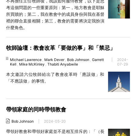
不再擔任主任牧師後，我該如何服侍教會，以下是思
考這個問題的一些重要原則：第一，地方教會是耶穌
所買贖的；第二，我在教會中的成員身份與我在基督
裡的聯合直接相關；第三，教會的需要將決定我扮演
什麼角色。
牧師論壇：教會改革「要做的事」和「禁忌」
Michael Lawrence
,
Mark Dever
,
Bob Johnson
,
Garrett
|
2024-
Kell
,
Mike McKinley
,
Thabiti Anyabwile
07-29
本文邀請六位牧師給出了教會改革時「應該做」和
「不應該做」的事情。
帶領家庭的同時帶領教會
Bob Johnson
|
2024-05-20
帶領好教會和帶領好家庭並不是相互排斥的：「（長