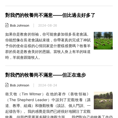
對我們的牧養尚不滿意——但比過去好多了
Bob Johnson
|
2024-08-26
如果你是教會的領袖，你可能會參加很多長老會議。
你能想像在長老會議結束後，你帶著真的完成了神賦
予你的使命這樣的心情回家是什麼樣感覺嗎？牧養羊
群的長老是教會美好的恩賜。當牧人身上有羊的味道
時，羊就會跟隨牧人。
對我們的牧養尚不滿意——但正在進步
Bob Johnson
|
2024-08-24
衛天牧（Tim Witmer）在他的著作《善牧領袖》
（The Shepherd Leader）中談到了宏觀牧養（講
道、教導、組織）和微觀牧養（談話、個人門訓、一
起禱告等）。我的感覺是我們已經很好地關注了宏觀
牧養，但我們需要更多關注微觀方面……我們對自己的牧養工作仍