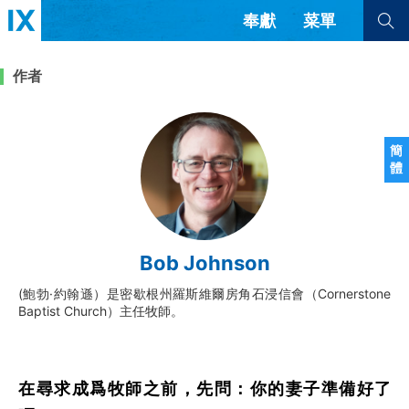
奉獻
菜單
查看全部
查看全部
作者
文章
書評
訪談
問答
簡
體
來信
隱私條款
其他的模式
教會帶領
解經式講道與神學
Bob Johnson
简体中文
正體中文
英语
福音傳講與宣教
成員制與教會紀律
(鮑勃·約翰遜）是密歇根州羅斯維爾房角石浸信會（Cornerstone
西班牙語
葡萄牙語
俄語
Baptist Church）主任牧師。
烏茲別克語
达里语
波斯語
團契生活與禱告
法語
羅馬尼亞語
波蘭語
越南語
意大利語
德語
韓語
土耳其語
阿拉伯語
在尋求成爲牧師之前，先問：你的妻子準備好了
阿爾巴尼亞語
塞爾維亞語
柬埔寨語